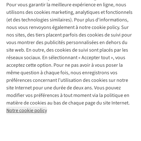
Entretien & réparations
Pour vous garantir la meilleure expérience en ligne, nous
Nos magasins
Entretien de ski
A.S.Magazine
Garantie
utilisons des cookies marketing, analytiques et fonctionnels
À propos d’A.S.Adventure
Service de lavage
Explore Camp
Contactez-nous
(et des technologies similaires). Pour plus d'informations,
Déclaration d'accessibilité
Entretien de chaussures
Gear Check
nous vous renvoyons également à notre cookie policy. Sur
Réparation de chaussures
Expertise & conseils
nos sites, des tiers placent parfois des cookies de suivi pour
Abonnez-vous à la newsletter
Réparation de vêtements
vous montrer des publicités personnalisées en dehors du
Retouches
site web. En outre, des cookies de suivi sont placés par les
Pour les entreprises
Suivez-nous
réseaux sociaux. En sélectionnant « Accepter tout », vous
acceptez cette option. Pour ne pas avoir à vous poser la
même question à chaque fois, nous enregistrons vos
préférences concernant l’utilisation des cookies sur notre
site Internet pour une durée de deux ans. Vous pouvez
modifier vos préférences à tout moment via la politique en
Mentions légales
Politique de confidentialité
matière de cookies au bas de chaque page du site Internet.
Conditions générales
Cookie Policy
Notre cookie policy
AS Adventure France SAS,
Rue du Vieux Faubourg 14,
F-59000 Lille
team@asadventure.com
+32 (0)3 828 30 15
TVA FR52.529.478.943