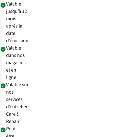
Valable
jusqu’à 12
mois
après la
date
d’émission
Valable
dans nos
magasins
et en
ligne
Valable sur
nos
services
d’entretien
Care &
Repair
Peut
être