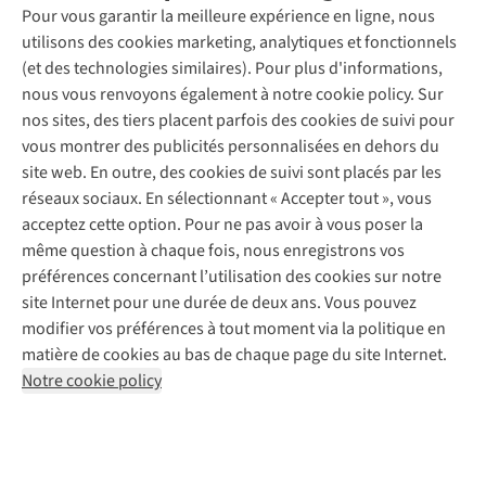
Entretien & réparations
Pour vous garantir la meilleure expérience en ligne, nous
Nos magasins
Entretien de ski
A.S.Magazine
Garantie
utilisons des cookies marketing, analytiques et fonctionnels
À propos d’A.S.Adventure
Service de lavage
Explore Camp
Contactez-nous
(et des technologies similaires). Pour plus d'informations,
Déclaration d'accessibilité
Entretien de chaussures
Gear Check
nous vous renvoyons également à notre cookie policy. Sur
Réparation de chaussures
Expertise & conseils
nos sites, des tiers placent parfois des cookies de suivi pour
Abonnez-vous à la newsletter
Réparation de vêtements
vous montrer des publicités personnalisées en dehors du
Retouches
site web. En outre, des cookies de suivi sont placés par les
Pour les entreprises
Suivez-nous
réseaux sociaux. En sélectionnant « Accepter tout », vous
acceptez cette option. Pour ne pas avoir à vous poser la
même question à chaque fois, nous enregistrons vos
préférences concernant l’utilisation des cookies sur notre
site Internet pour une durée de deux ans. Vous pouvez
modifier vos préférences à tout moment via la politique en
Mentions légales
Politique de confidentialité
matière de cookies au bas de chaque page du site Internet.
Conditions générales
Cookie Policy
Notre cookie policy
AS Adventure France SAS,
Rue du Vieux Faubourg 14,
F-59000 Lille
team@asadventure.com
+32 (0)3 828 30 15
TVA FR52.529.478.943