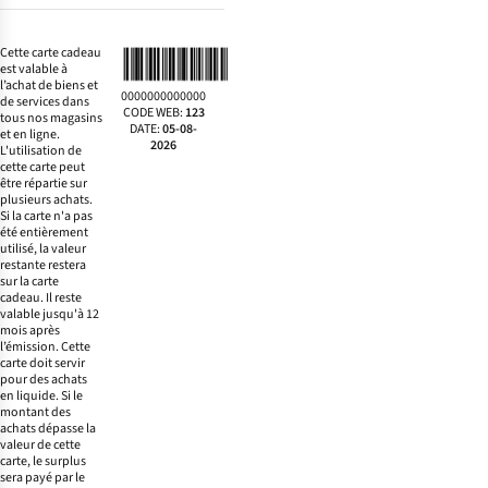
Cette carte cadeau
est valable à
l’achat de biens et
0000000000000
de services dans
CODE WEB
:
123
tous nos magasins
DATE
:
05-08-
et en ligne.
2026
L'utilisation de
cette carte peut
être répartie sur
plusieurs achats.
Si la carte n'a pas
été entièrement
utilisé, la valeur
restante restera
sur la carte
cadeau. Il reste
valable jusqu'à 12
mois après
l’émission. Cette
carte doit servir
pour des achats
en liquide. Si le
montant des
achats dépasse la
valeur de cette
carte, le surplus
sera payé par le