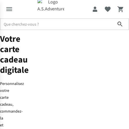
Sho
Votre
Accueil
Carte cadeau digitale
carte
cadeau
digitale
Personnalisez
votre
carte
cadeau,
commandez-
la
et