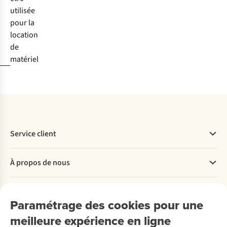
utilisée
pour la
location
de
matériel
Service client
Questions fréquentes
À propos de nous
Commander
Payer
Travailler chez A.S.Adventure
Nos services
Livraison
Explore More
Paramétrage des cookies pour une
Retourner
Entreprise responsable
Location / Location sports d’hiver
meilleure expérience en ligne
Rétractation d'une commande
Découvrez
À propos d’Ayacucho
Seconde-main