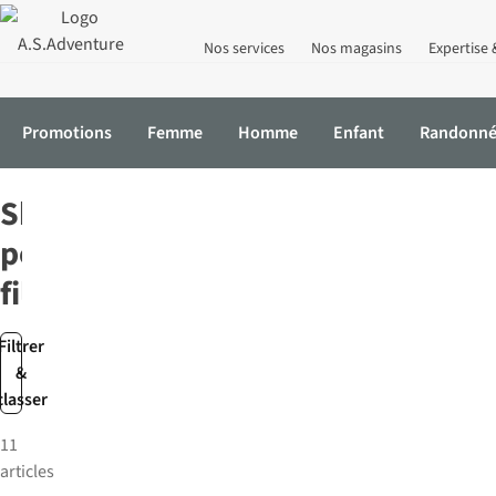
Nos services
Nos magasins
Expertise 
Promotions
Femme
Homme
Enfant
Randonn
Accueil
Enfant
Filles
Shorts
Shorts
pour
fille
Filtrer
&
classer
11
articles