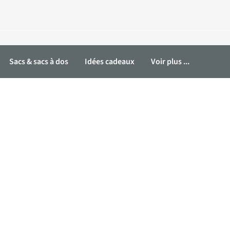
Sacs & sacs à dos
Idées cadeaux
Voir plus ...