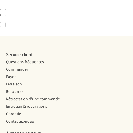
4
couleurs
4
couleurs
disponibles
disponibles
Comparer
Comparer
%
%
%
%
Service client
Questions fréquentes
Commander
Payer
Livraison
Retourner
Rétractation d'une commande
Entretien & réparations
Garantie
Contactez-nous