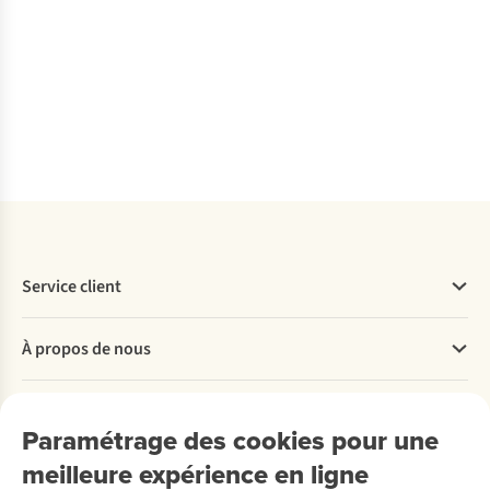
Service client
Questions fréquentes
À propos de nous
Commander
Payer
Travailler chez A.S.Adventure
Nos services
Livraison
Explore More
Paramétrage des cookies pour une
Retourner
Entreprise responsable
Location / Location sports d’hiver
meilleure expérience en ligne
Rétractation d'une commande
Découvrez
À propos d’Ayacucho
Seconde-main