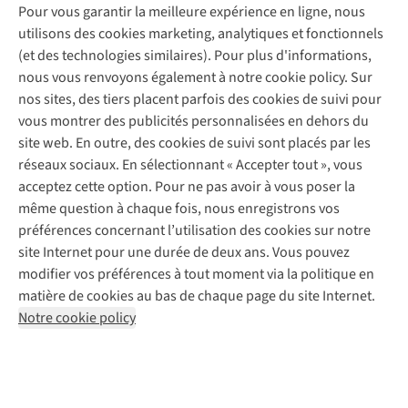
Entretien & réparations
Nos magasins
Pour vous garantir la meilleure expérience en ligne, nous
Entretien de ski
A.S.Magazine
Garantie
utilisons des cookies marketing, analytiques et fonctionnels
À propos d’A.S.Adventure
Service de lavage
Explore Camp
Contactez-nous
(et des technologies similaires). Pour plus d'informations,
Déclaration d'accessibilité
Entretien de chaussures
Gear Check
nous vous renvoyons également à notre cookie policy. Sur
Réparation de chaussures
Expertise & conseils
nos sites, des tiers placent parfois des cookies de suivi pour
Abonnez-vous à la newsletter
Réparation de vêtements
vous montrer des publicités personnalisées en dehors du
Retouches
site web. En outre, des cookies de suivi sont placés par les
Pour les entreprises
Suivez-nous
réseaux sociaux. En sélectionnant « Accepter tout », vous
acceptez cette option. Pour ne pas avoir à vous poser la
même question à chaque fois, nous enregistrons vos
préférences concernant l’utilisation des cookies sur notre
site Internet pour une durée de deux ans. Vous pouvez
modifier vos préférences à tout moment via la politique en
Mentions légales
Politique de confidentialité
matière de cookies au bas de chaque page du site Internet.
Conditions générales
Cookie Policy
Notre cookie policy
AS Adventure France SAS,
Rue du Vieux Faubourg 14,
F-59000 Lille
team@asadventure.com
+32 (0)3 828 30 15
TVA FR52.529.478.943