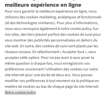
Location / Location sports d’hiver
meilleure expérience en ligne
Rétractation d'une commande
Découvrez
À propos d’Ayacucho
Seconde-main
Entretien & réparations
Pour vous garantir la meilleure expérience en ligne, nous
Nos magasins
Entretien de ski
A.S.Magazine
Garantie
utilisons des cookies marketing, analytiques et fonctionnels
À propos d’A.S.Adventure
Service de lavage
Explore Camp
Contactez-nous
(et des technologies similaires). Pour plus d'informations,
Déclaration d'accessibilité
Entretien de chaussures
Gear Check
nous vous renvoyons également à notre cookie policy. Sur
Réparation de chaussures
Expertise & conseils
nos sites, des tiers placent parfois des cookies de suivi pour
Abonnez-vous à la newsletter
Réparation de vêtements
vous montrer des publicités personnalisées en dehors du
Retouches
site web. En outre, des cookies de suivi sont placés par les
Pour les entreprises
Suivez-nous
réseaux sociaux. En sélectionnant « Accepter tout », vous
acceptez cette option. Pour ne pas avoir à vous poser la
même question à chaque fois, nous enregistrons vos
préférences concernant l’utilisation des cookies sur notre
site Internet pour une durée de deux ans. Vous pouvez
modifier vos préférences à tout moment via la politique en
Mentions légales
Politique de confidentialité
matière de cookies au bas de chaque page du site Internet.
Conditions générales
Cookie Policy
Notre cookie policy
AS Adventure France SAS,
Rue du Vieux Faubourg 14,
F-59000 Lille
team@asadventure.com
+32 (0)3 828 30 15