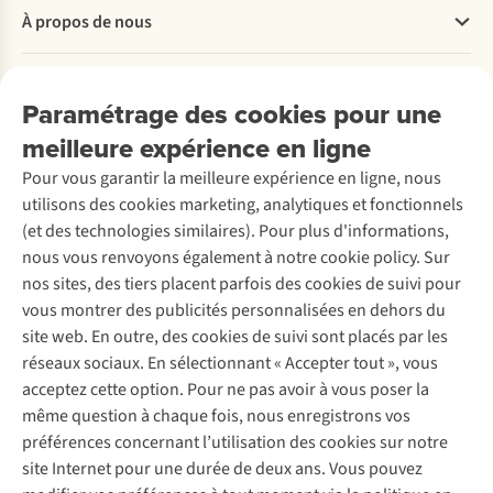
Questions fréquentes
À propos de nous
Commander
Payer
Travailler chez A.S.Adventure
Nos services
Livraison
Explore More
Paramétrage des cookies pour une
Retourner
Entreprise responsable
Location / Location sports d’hiver
meilleure expérience en ligne
Rétractation d'une commande
Découvrez
À propos d’Ayacucho
Seconde-main
Entretien & réparations
Nos magasins
Pour vous garantir la meilleure expérience en ligne, nous
Entretien de ski
A.S.Magazine
Garantie
utilisons des cookies marketing, analytiques et fonctionnels
À propos d’A.S.Adventure
Service de lavage
Explore Camp
Contactez-nous
(et des technologies similaires). Pour plus d'informations,
Déclaration d'accessibilité
Entretien de chaussures
Gear Check
nous vous renvoyons également à notre cookie policy. Sur
Réparation de chaussures
Expertise & conseils
nos sites, des tiers placent parfois des cookies de suivi pour
Abonnez-vous à la newsletter
Réparation de vêtements
vous montrer des publicités personnalisées en dehors du
Retouches
site web. En outre, des cookies de suivi sont placés par les
Pour les entreprises
Suivez-nous
réseaux sociaux. En sélectionnant « Accepter tout », vous
acceptez cette option. Pour ne pas avoir à vous poser la
même question à chaque fois, nous enregistrons vos
préférences concernant l’utilisation des cookies sur notre
site Internet pour une durée de deux ans. Vous pouvez