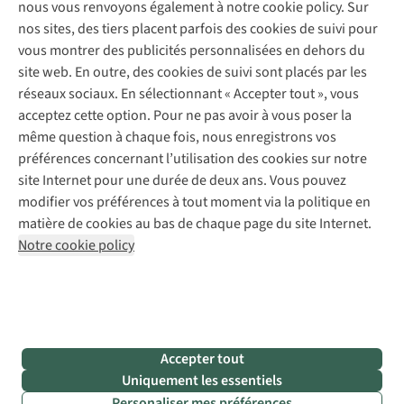
nous vous renvoyons également à notre cookie policy. Sur
Réparation de chaussures
Expertise & conseils
nos sites, des tiers placent parfois des cookies de suivi pour
Abonnez-vous à la newsletter
Réparation de vêtements
vous montrer des publicités personnalisées en dehors du
Retouches
site web. En outre, des cookies de suivi sont placés par les
Pour les entreprises
Suivez-nous
réseaux sociaux. En sélectionnant « Accepter tout », vous
acceptez cette option. Pour ne pas avoir à vous poser la
même question à chaque fois, nous enregistrons vos
préférences concernant l’utilisation des cookies sur notre
site Internet pour une durée de deux ans. Vous pouvez
modifier vos préférences à tout moment via la politique en
Mentions légales
Politique de confidentialité
matière de cookies au bas de chaque page du site Internet.
Conditions générales
Cookie Policy
Notre cookie policy
AS Adventure France SAS,
Rue du Vieux Faubourg 14,
F-59000 Lille
team@asadventure.com
+32 (0)3 828 30 15
TVA FR52.529.478.943
Accepter tout
Uniquement les essentiels
Personaliser mes préférences