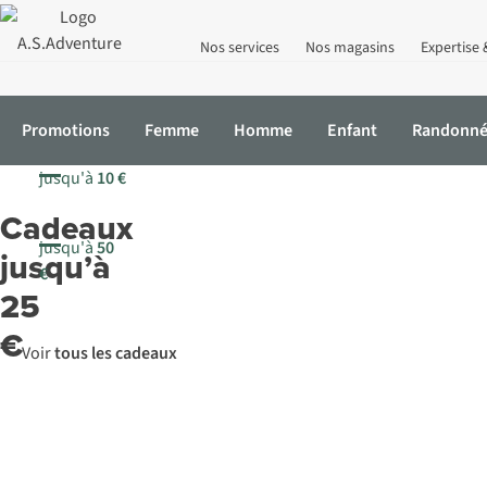
Nos services
Nos magasins
Expertise 
Promotions
Femme
Homme
Enfant
Randonn
jusqu'à
10 €
Cadeaux
jusqu'à
50
jusqu’à
€
25
€
Voir
tous les cadeaux