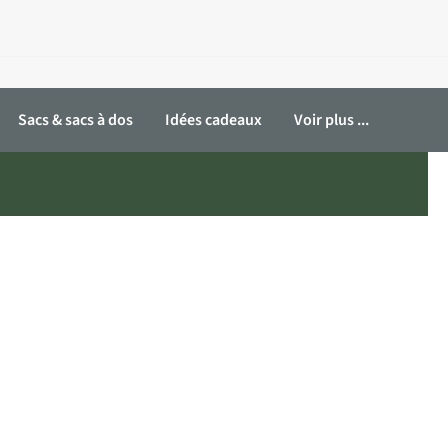
Sacs & sacs à dos
Idées cadeaux
Voir plus ...