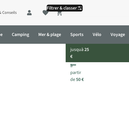
Filtrer & classer
& Conseils
Shopping cart
ée
Camping
Mer & plage
Sports
Vélo
Voyage
jusquà
25
€
à
partir
de
50 €