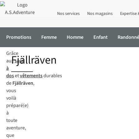
Nos services
Nos magasins
Expertise 
Promotions
Femme
Homme
Enfant
Randonn
Grâce
Accueil
Marques
Fjällräven
Fjällräven
aux
sacs
à
dos
et
vêtements
durables
de
Fjällräven
,
vous
voilà
préparé(e)
à
toute
aventure,
que