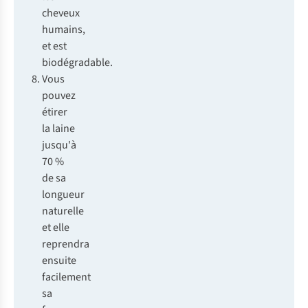
cheveux
humains,
et est
biodégradable.
Vous
pouvez
étirer
la laine
jusqu'à
70 %
de sa
longueur
naturelle
et elle
reprendra
ensuite
facilement
sa