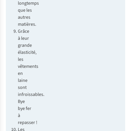
longtemps
que les
autres
matières.
Grâce
à leur
grande
élasticité,
les
vêtements
en
laine
sont
infroissables.
Bye
bye fer
à
repasser !
Les