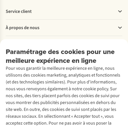
Service client
Questions fréquentes
À propos de nous
Commander
Payer
Travailler chez A.S.Adventure
Nos services
Livraison
Explore More
Paramétrage des cookies pour une
Retourner
Entreprise responsable
Location / Location sports d’hiver
meilleure expérience en ligne
Rétractation d'une commande
Découvrez
À propos d’Ayacucho
Seconde-main
Entretien & réparations
Pour vous garantir la meilleure expérience en ligne, nous
Nos magasins
Entretien de ski
A.S.Magazine
Garantie
utilisons des cookies marketing, analytiques et fonctionnels
À propos d’A.S.Adventure
Service de lavage
Explore Camp
Contactez-nous
(et des technologies similaires). Pour plus d'informations,
Déclaration d'accessibilité
Entretien de chaussures
Gear Check
nous vous renvoyons également à notre cookie policy. Sur
Réparation de chaussures
Expertise & conseils
nos sites, des tiers placent parfois des cookies de suivi pour
Abonnez-vous à la newsletter
Réparation de vêtements
vous montrer des publicités personnalisées en dehors du
Retouches
site web. En outre, des cookies de suivi sont placés par les
Pour les entreprises
Suivez-nous
réseaux sociaux. En sélectionnant « Accepter tout », vous
acceptez cette option. Pour ne pas avoir à vous poser la