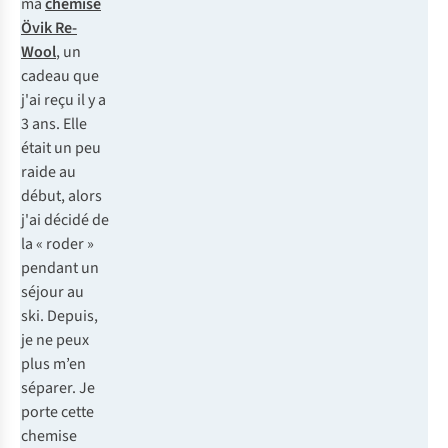
ma
chemise
Övik Re-
Wool
, un
cadeau que
j'ai reçu il y a
3 ans. Elle
était un peu
raide au
début, alors
j'ai décidé de
la « roder »
pendant un
séjour au
ski. Depuis,
je ne peux
plus m’en
séparer. Je
porte cette
chemise