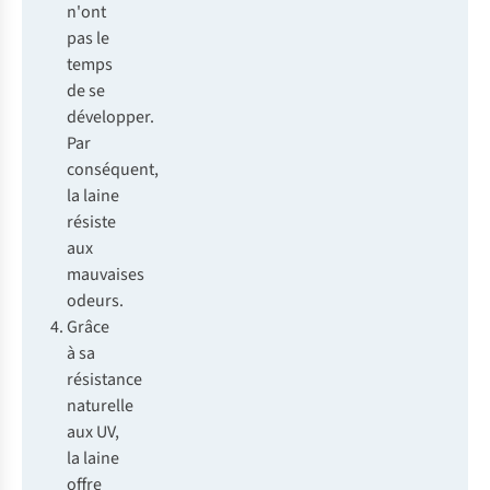
n'ont
pas le
temps
de se
développer.
Par
conséquent,
la laine
résiste
aux
mauvaises
odeurs.
Grâce
à sa
résistance
naturelle
aux UV,
la laine
offre