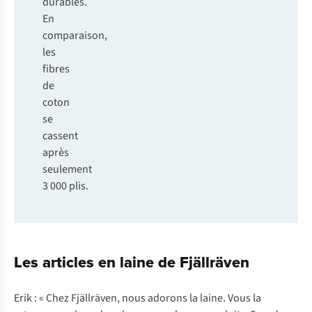
durables.
En
comparaison,
les
fibres
de
coton
se
cassent
après
seulement
3 000 plis.
Les articles en laine de Fjällräven
Erik : « Chez Fjällräven, nous adorons la laine. Vous la