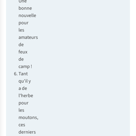
Une
bonne
nouvelle
pour
les
amateurs
de
feux
de
camp !
Tant
qu'il y
a de
l'herbe
pour
les
moutons,
ces
derniers