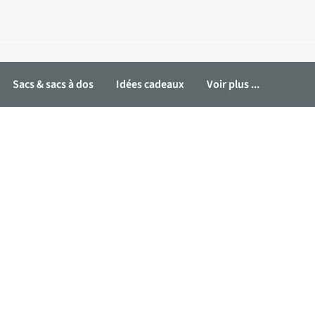
Sacs & sacs à dos
Idées cadeaux
Voir plus ...