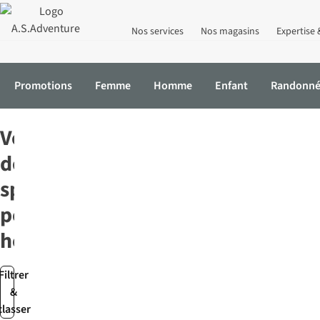
Nos services
Nos magasins
Expertise 
Promotions
Femme
Homme
Enfant
Randonn
Accueil
Activewear
Homme
Vestes
Vestes
de
sport
pour
homme
Filtrer
&
classer