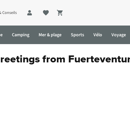
& Conseils
Shopping cart
ée
Camping
Mer & plage
Sports
Vélo
Voyage
reetings from Fuerteventu