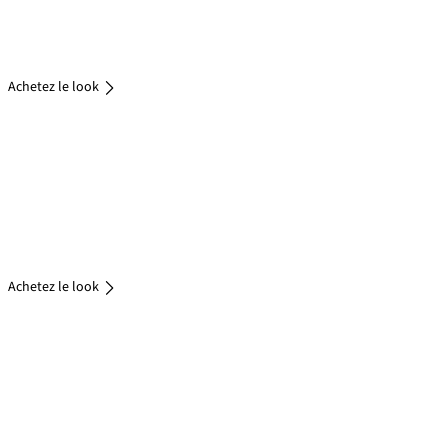
Achetez
Achetez le look
le look
Achetez
le look
Achetez
le look
Achetez
le look
Achetez le look