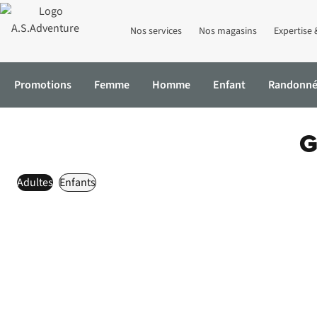
Nos services
Nos magasins
Expertise 
Promotions
Femme
Homme
Enfant
Randonn
Accueil
collection
Bain Adultes
G
Adultes
Enfants
Achetez
le look
Achetez
le look