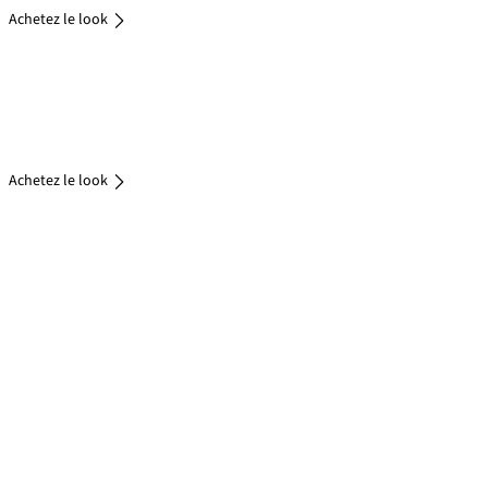
Achetez le look
Achetez
le look
Achetez le look
Achetez le look
Maillots de bain
Bikinis