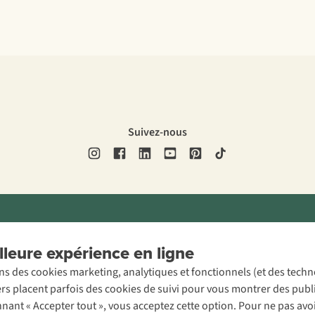
Suivez-nous
ons légales
Politique de confidentialité
Conditions générales
Cookie 
leure expérience en ligne
ons des cookies marketing, analytiques et fonctionnels (et des tech
ers placent parfois des cookies de suivi pour vous montrer des publ
onnant « Accepter tout », vous acceptez cette option. Pour ne pas a