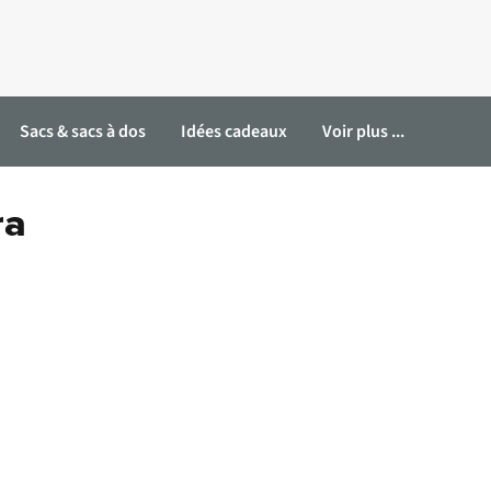
Sacs & sacs à dos
Idées cadeaux
Voir plus ...
ra