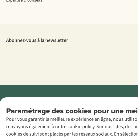
Expertise & conseils
Abonnez-vous à la newsletter
Menti
Paramétrage des cookies pour une meil
AS Adventure
Pour vous garantir la meilleure expérience en ligne, nous utilis
France SAS,
renvoyons également à notre cookie policy. Sur nos sites, des ti
Rue du Vieux
cookies de suivi sont placés par les réseaux sociaux. En sélecti
Faubourg 14, F-