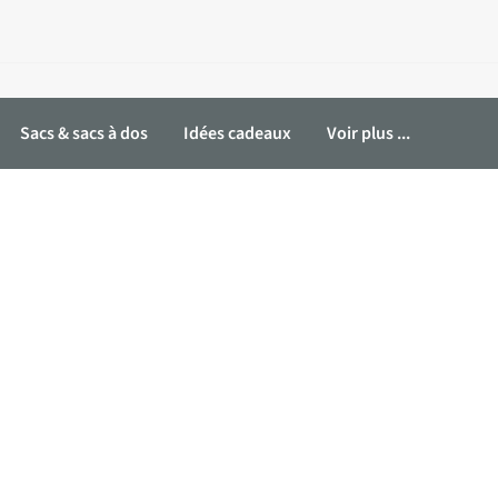
Sacs & sacs à dos
Idées cadeaux
Voir plus ...