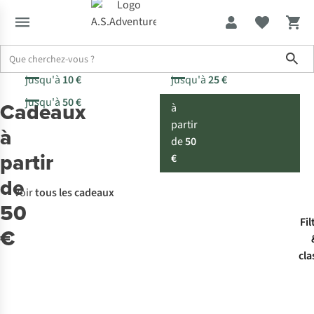
Sho
jusqu'à
10 €
jusqu'à
25 €
jusqu'à
50 €
Cadeaux
à
partir
à
de
50
partir
€
de
Voir
tous les cadeaux
50
Fil
€
cla