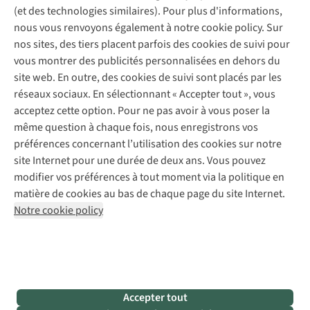
Explore Camp
Contactez-nous
(et des technologies similaires). Pour plus d'informations,
Déclaration d'accessibilité
Entretien de chaussures
Gear Check
nous vous renvoyons également à notre cookie policy. Sur
Réparation de chaussures
Expertise & conseils
nos sites, des tiers placent parfois des cookies de suivi pour
Abonnez-vous à la newsletter
Réparation de vêtements
vous montrer des publicités personnalisées en dehors du
Retouches
site web. En outre, des cookies de suivi sont placés par les
Pour les entreprises
Suivez-nous
réseaux sociaux. En sélectionnant « Accepter tout », vous
acceptez cette option. Pour ne pas avoir à vous poser la
même question à chaque fois, nous enregistrons vos
préférences concernant l’utilisation des cookies sur notre
site Internet pour une durée de deux ans. Vous pouvez
modifier vos préférences à tout moment via la politique en
Mentions légales
Politique de confidentialité
matière de cookies au bas de chaque page du site Internet.
Conditions générales
Cookie Policy
Notre cookie policy
AS Adventure France SAS,
Rue du Vieux Faubourg 14,
F-59000 Lille
team@asadventure.com
+32 (0)3 828 30 15
TVA FR52.529.478.943
Accepter tout