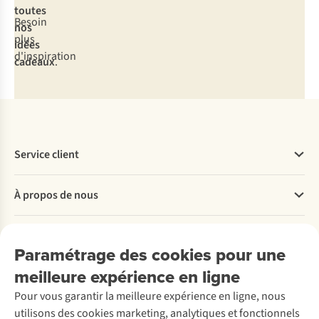
toutes
Besoin
nos
plus
idées
d'inspiration
cadeaux
.
Service client
Questions fréquentes
À propos de nous
Commander
Payer
Travailler chez A.S.Adventure
Nos services
Livraison
Explore More
Paramétrage des cookies pour une
Retourner
Entreprise responsable
Location / Location sports d’hiver
meilleure expérience en ligne
Rétractation d'une commande
Découvrez
À propos d’Ayacucho
Seconde-main
Entretien & réparations
Nos magasins
Pour vous garantir la meilleure expérience en ligne, nous
Entretien de ski
A.S.Magazine
Garantie
utilisons des cookies marketing, analytiques et fonctionnels
À propos d’A.S.Adventure
Service de lavage