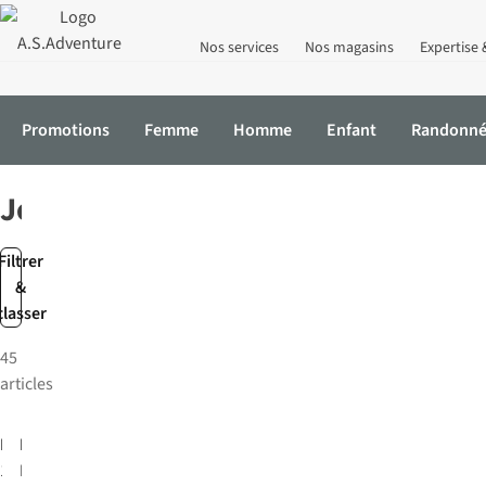
Nos services
Nos magasins
Expertise 
Promotions
Femme
Homme
Enfant
Randonn
Accueil
Homme
Mode
Jeans
Jeans
Filtrer
&
classer
45
articles
MAC
LEE
Jeans
Jeans
1973L-0517-
David