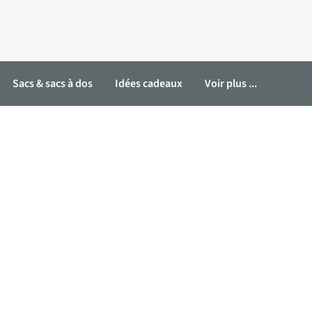
Sacs & sacs à dos
Idées cadeaux
Voir plus ...