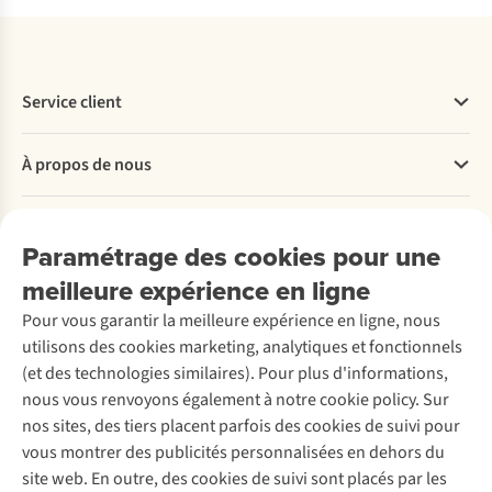
Service client
Questions fréquentes
À propos de nous
Commander
Payer
Travailler chez A.S.Adventure
Nos services
Livraison
Explore More
Paramétrage des cookies pour une
Retourner
Entreprise responsable
Location / Location sports d’hiver
meilleure expérience en ligne
Rétractation d'une commande
Découvrez
À propos d’Ayacucho
Seconde-main
Entretien & réparations
Pour vous garantir la meilleure expérience en ligne, nous
Nos magasins
Entretien de ski
A.S.Magazine
Garantie
utilisons des cookies marketing, analytiques et fonctionnels
À propos d’A.S.Adventure
Service de lavage
Explore Camp
Contactez-nous
(et des technologies similaires). Pour plus d'informations,
Déclaration d'accessibilité
Entretien de chaussures
Gear Check
nous vous renvoyons également à notre cookie policy. Sur
Réparation de chaussures
Expertise & conseils
nos sites, des tiers placent parfois des cookies de suivi pour
Abonnez-vous à la newsletter
Réparation de vêtements
vous montrer des publicités personnalisées en dehors du
Retouches
site web. En outre, des cookies de suivi sont placés par les