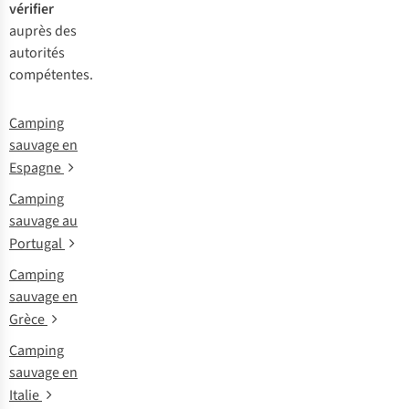
vérifier
auprès des
autorités
compétentes.
Camping
sauvage en
Espagne
Camping
sauvage au
Portugal
Camping
sauvage en
Grèce
Camping
sauvage en
Italie