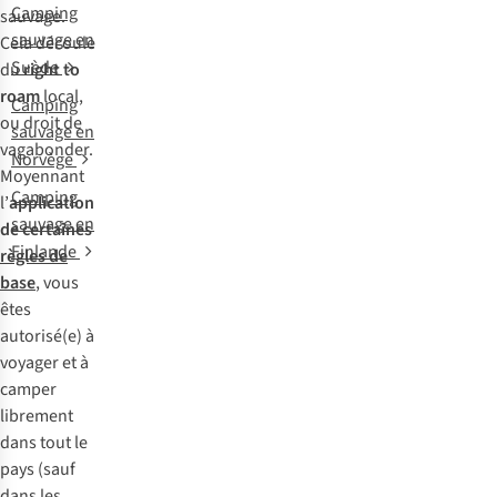
Camping
sauvage.
sauvage en
Cela découle
Suède
du
right to
roam
local,
Camping
ou droit de
sauvage en
vagabonder.
Norvège
Moyennant
Camping
l’
application
sauvage en
de certaines
Finlande
règles de
base
, vous
êtes
autorisé(e) à
voyager et à
camper
librement
dans tout le
pays (sauf
dans les