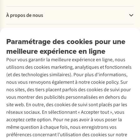
Questions fréquentes
À propos de nous
Commander
Payer
Travailler chez A.S.Adventure
Nos services
Livraison
Explore More
Paramétrage des cookies pour une
Retourner
Entreprise responsable
Location / Location sports d’hiver
meilleure expérience en ligne
Rétractation d'une commande
Découvrez
À propos d’Ayacucho
Seconde-main
Entretien & réparations
Nos magasins
Pour vous garantir la meilleure expérience en ligne, nous
Entretien de ski
A.S.Magazine
Garantie
utilisons des cookies marketing, analytiques et fonctionnels
À propos d’A.S.Adventure
Service de lavage
Explore Camp
Contactez-nous
(et des technologies similaires). Pour plus d'informations,
Déclaration d'accessibilité
Entretien de chaussures
Gear Check
nous vous renvoyons également à notre cookie policy. Sur
Réparation de chaussures
Expertise & conseils
nos sites, des tiers placent parfois des cookies de suivi pour
Abonnez-vous à la newsletter
Réparation de vêtements
vous montrer des publicités personnalisées en dehors du
Retouches
site web. En outre, des cookies de suivi sont placés par les
Pour les entreprises
Suivez-nous
réseaux sociaux. En sélectionnant « Accepter tout », vous
acceptez cette option. Pour ne pas avoir à vous poser la
même question à chaque fois, nous enregistrons vos
préférences concernant l’utilisation des cookies sur notre