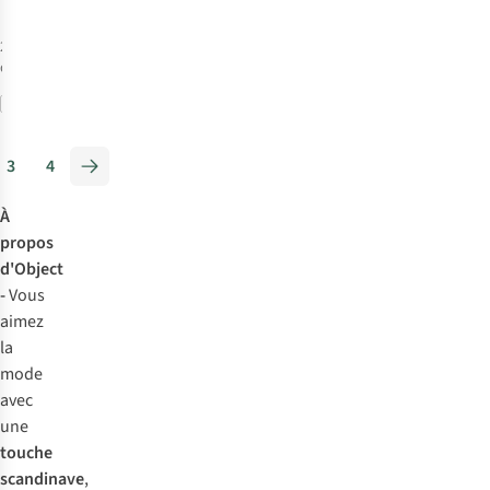
2
couleurs
disponibles
Comparer
3
4
À
propos
d'Object
-
Vous
aimez
la
mode
avec
une
touche
scandinave
,