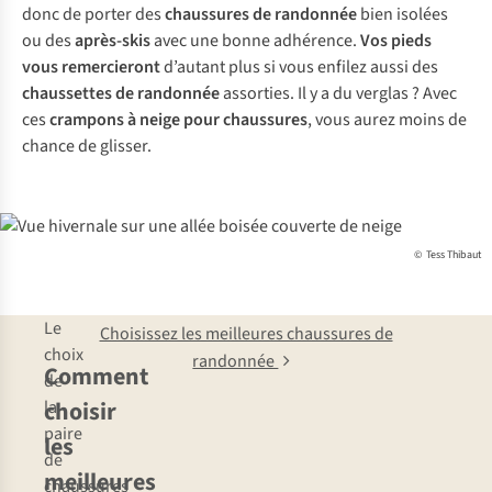
donc de porter des
chaussures de randonnée
bien isolées
ou des
après-skis
avec une bonne adhérence.
Vos pieds
vous remercieront
d’autant plus si vous enfilez aussi des
chaussettes de randonnée
assorties. Il y a du verglas ? Avec
ces
crampons à neige pour chaussures
, vous aurez moins de
chance de glisser.
© Tess Thibaut
Le
Choisissez les meilleures chaussures de
choix
randonnée
Comment
de
choisir
la
paire
les
de
meilleures
chaussures