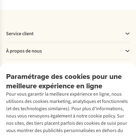
Service client
Questions fréquentes
À propos de nous
Commander
Payer
Travailler chez A.S.Adventure
Nos services
Livraison
Explore More
Paramétrage des cookies pour une
Retourner
Entreprise responsable
Location / Location sports d’hiver
meilleure expérience en ligne
Rétractation d'une commande
Découvrez
À propos d’Ayacucho
Seconde-main
Entretien & réparations
Pour vous garantir la meilleure expérience en ligne, nous
Nos magasins
Entretien de ski
A.S.Magazine
Garantie
utilisons des cookies marketing, analytiques et fonctionnels
À propos d’A.S.Adventure
Service de lavage
Explore Camp
Contactez-nous
(et des technologies similaires). Pour plus d'informations,
Déclaration d'accessibilité
Entretien de chaussures
Gear Check
nous vous renvoyons également à notre cookie policy. Sur
Réparation de chaussures
Expertise & conseils
nos sites, des tiers placent parfois des cookies de suivi pour
Abonnez-vous à la newsletter
Réparation de vêtements
vous montrer des publicités personnalisées en dehors du
Retouches