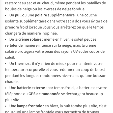
resteront au sec et au chaud, même pendant les batailles de
boules de neige ou les averses de neige fondue.
•
Un
pull
ou une
polaire
supplémentaire : une couche
isolante supplémentaire dans votre sac à dos vous évitera de
prendre froid lorsque vous vous arrêterez ou que le temps
changera de manière inopinée.
•
De la
crème solaire
: même en hiver, le soleil peut se
refléter de manière intense sur la neige, mais la crème
solaire protègera votre peau des rayons UV et des coups de
soleil.
•
Un
thermos
: il n’y a rien de mieux pour maintenir votre
température corporelle et vous redonner un coup de boost
pendant les longues randonnées hivernales qu’une boisson
chaude.
•
Une
batterie externe
: par temps froid, la batterie de votre
téléphone ou
GPS de randonnée
se déchargera beaucoup
plus vite.
•
Une
lampe frontale
: en hiver, la nuit tombe plus vite, c’est
pourquoi une lampe frontale vous permettra de trouver