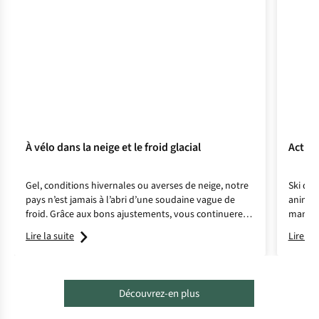
À vélo dans la neige et le froid glacial
Activi
Gel, conditions hivernales ou averses de neige, notre
Ski de
pays n’est jamais à l’abri d’une soudaine vague de
animaux
froid. Grâce aux bons ajustements, vous continuerez
manquen
à rouler en toutes circonstances. Il neige ? Et alors ?
pays ce
Lire la suite
Lire la 
En route !
Découvrez-en plus