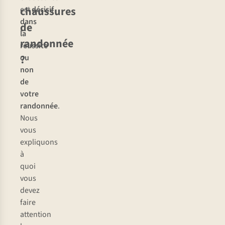
chaussures
est
décisif
dans
de
la
randonnée
réussite
?
ou
non
de
votre
randonnée
.
Nous
vous
expliquons
à
quoi
vous
devez
faire
attention