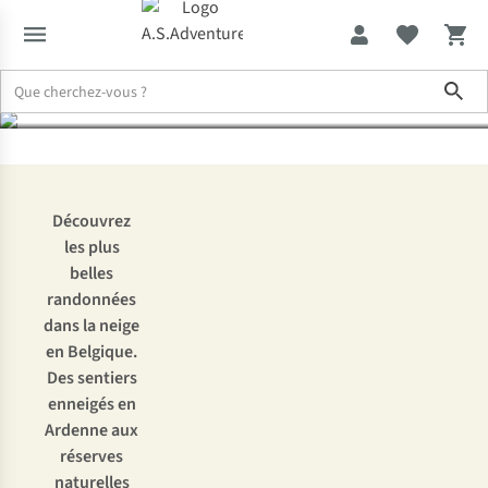
en Belgique
Sho
Expertise & Conseils
Randonner dans la neige : les plus beaux sen
Découvrez
les plus
belles
randonnées
dans la neige
en Belgique.
Des sentiers
enneigés en
Ardenne aux
réserves
naturelles