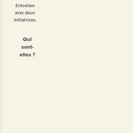
Entretien
avec deux
initiatrices.
Qui
sont-
elles ?
Claudia
Verswyver
•
Née en
1986
•
Sustainability
lead chez
A.S.Adventure