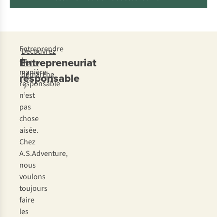
Entreprendre
Découvrez
Entrepreneuriat
de
notre
manière
démarche
responsable
responsable
n’est
pas
chose
aisée.
Chez
A.S.Adventure,
nous
voulons
toujours
faire
les