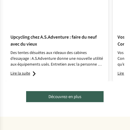
Upcycling chez A.S.Adventure : faire du neuf
Vos c
avec du vieux
Confie
Des tentes désuètes aux rideaux des cabines
Vos ch
d’essayage : A.S.Adventure donne une nouvelle utilité
Confiez
aux équipements usés. Entretien avec la personne à
qu’ell
l’origine de cette initiative.
nombre
Lire la suite
Lire la 
Découvrez-en plus