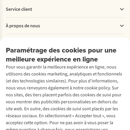
Service client
Questions fréquentes
À propos de nous
Commander
Payer
Travailler chez A.S.Adventure
Nos services
Livraison
Explore More
Paramétrage des cookies pour une
Retourner
Entreprise responsable
Location / Location sports d’hiver
meilleure expérience en ligne
Rétractation d'une commande
Découvrez
À propos d’Ayacucho
Seconde-main
Entretien & réparations
Pour vous garantir la meilleure expérience en ligne, nous
Nos magasins
Entretien de ski
A.S.Magazine
Garantie
utilisons des cookies marketing, analytiques et fonctionnels
À propos d’A.S.Adventure
Service de lavage
Explore Camp
Contactez-nous
(et des technologies similaires). Pour plus d'informations,
Déclaration d'accessibilité
Entretien de chaussures
Gear Check
nous vous renvoyons également à notre cookie policy. Sur
Réparation de chaussures
Expertise & conseils
nos sites, des tiers placent parfois des cookies de suivi pour
Abonnez-vous à la newsletter
Réparation de vêtements
vous montrer des publicités personnalisées en dehors du
Retouches
site web. En outre, des cookies de suivi sont placés par les
Pour les entreprises
Suivez-nous
réseaux sociaux. En sélectionnant « Accepter tout », vous
acceptez cette option. Pour ne pas avoir à vous poser la
même question à chaque fois, nous enregistrons vos