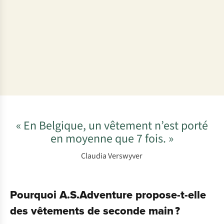
•
Aime le
cyclisme, la
cueillette
sauvage
, la
lecture, le
yoga
« En Belgique, un vêtement n’est porté
en moyenne que 7 fois. »
Claudia Verswyver
Pourquoi A.S.Adventure propose-t-elle
des vêtements de seconde main ?