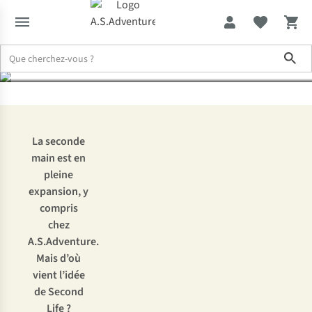
A.S.Adventure
Sho
Expertise & Conseils
Second Life : des vêtements de seconde mai
La seconde
main est en
pleine
expansion, y
compris
chez
A.S.Adventure.
Mais d’où
vient l’idée
de Second
Life ?