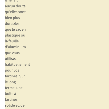
il ne fait
aucun doute
qu’elles sont
bien plus
durables
que le sac en
plastique ou
la feuille
d'aluminium
que vous
utilisez
habituellement
pour vos
tartines. Sur
le long
terme, une
boîte à
tartines
solide et, de