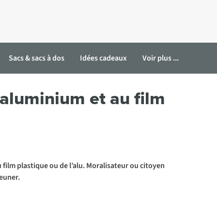
Sacs & sacs à dos
Idées cadeaux
Voir plus ...
d’aluminium et au film
 film plastique ou de l’alu. Moralisateur ou citoyen
euner.