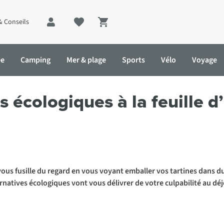
& Conseils
Shopping cart
ée
Camping
Mer & plage
Sports
Vélo
Voyage
ques à la feuille d’aluminium et au film plastique
s écologiques à la feuille 
 vous fusille du regard en vous voyant emballer vos tartines dans du
natives écologiques vont vous délivrer de votre culpabilité au déj