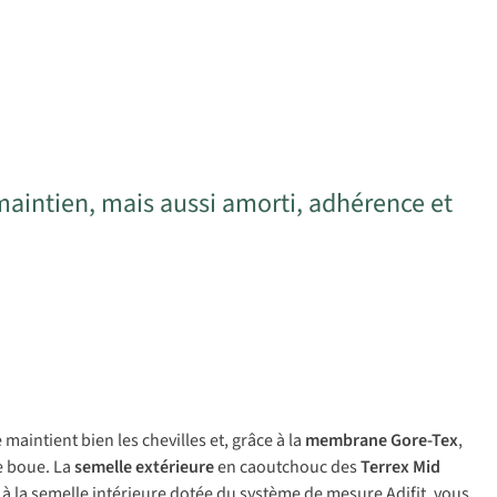
aintien, mais aussi amorti, adhérence et
maintient bien les chevilles et, grâce à la
membrane Gore-Tex
,
de boue. La
semelle extérieure
en caoutchouc des
Terrex Mid
ce à la semelle intérieure dotée du système de mesure Adifit, vous