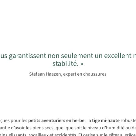
s garantissent non seulement un excellent m
stabilité. »
Stefaan Haazen, expert en chaussures
nçues pour les
petits aventuriers en herbe
: la
tige mi-haute
robuste 
arantie d’avoir les pieds secs, quel que soit le niveau d’humidité ou 
ains glissants, rocailleux et accidentés. Et cerise sur le gâteau, grâ