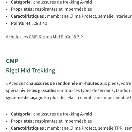
• Cat
égorie :
chaussures de trekking
A-mid
• Pro
priétés
:
res
pirantes
et
impe
rméables
• Carac
téristiques
:
me
mbrane
Clima Protect
,
se
melle
int
érieur
• Poi
ntures
:
28 à 40
Achetez les CMP Kiruna Mid FitGo WP
CMP
Rigel Mid Trekking
« Avec ces
chaussures de randonnée mi-hautes
aux pieds, votre
spécial
évite les glissades
sur tous les types de terrains, tandis 
système de laçage
. En plus de cela, la membrane imperméable Cl
• Cat
égorie :
chaussures de trekking
A-mid
• Pro
priétés
:
res
pirantes
et
impe
rméables
• Carac
téristiques
:
me
mbrane
Clima Protect
,
se
melle
T
PR,
se
m