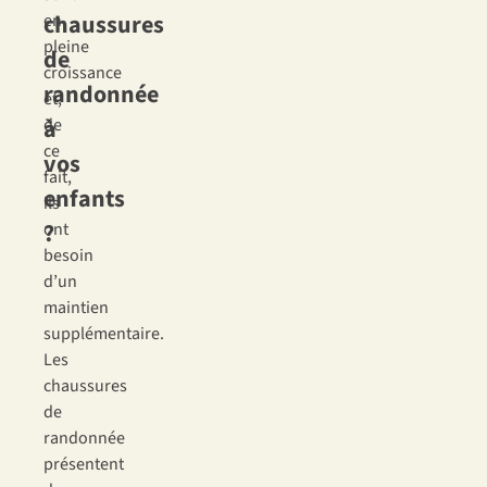
chaussures
en
pleine
de
croissance
randonnée
et,
à
de
ce
vos
fait,
enfants
ils
?
ont
besoin
d’un
maintien
supplémentaire.
Les
chaussures
de
randonnée
présentent