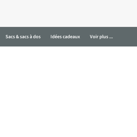
Sacs & sacs à dos
Idées cadeaux
Voir plus ...