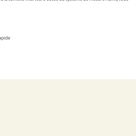
a
pide