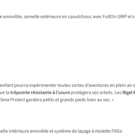
e
amo
vible,
se
melle
ext
érieure
en
cao
utchouc
a
vec
Fu
llOn
G
RIP
et
s
 enfant pourra expérimenter toutes sortes d’aventures en plein air e
que la
trépointe résistante à l’usure
protègera ses orteils. Les
Rigel 
ima Protect gardera petits et grands pieds bien au sec. »
elle
int
érieure
am
ovible
et
sy
stème
de
la
çage
à molette FitGo