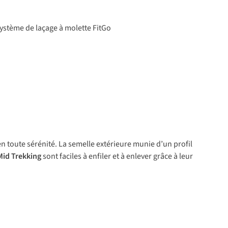
y
stème
de
la
çage
à molette FitGo
n toute sérénité. La semelle extérieure munie d’un profil
Mid Trekking
sont faciles à enfiler et à enlever grâce à leur