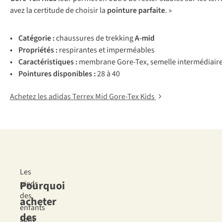
avez la certitude de choisir la
pointure parfaite
. »
• Cat
égorie
:
chaussures de trekking
A-mid
• Pro
priétés
:
res
pirantes
et
impe
rméables
• Carac
téristiques
:
me
mbrane
Gor
e-Tex,
se
melle
inte
rmédiair
• Poi
ntures
dis
ponibles
:
28 à 40
Achetez les adidas Terrex Mid Gore-Tex Kids
Les
Pourquoi
pieds
des
acheter
enfants
des
sont