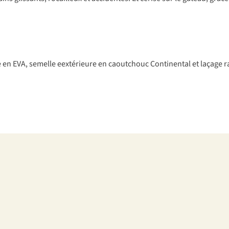
e
en
E
VA,
se
melle
eextérieure en caoutchouc Continental et
la
çage
r