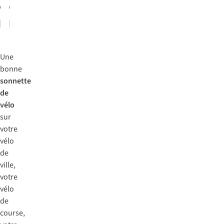
disponible
disponible
Comparer
Comparer
Une
bonne
sonnette
de
vélo
sur
votre
vélo
de
ville,
votre
vélo
de
course,