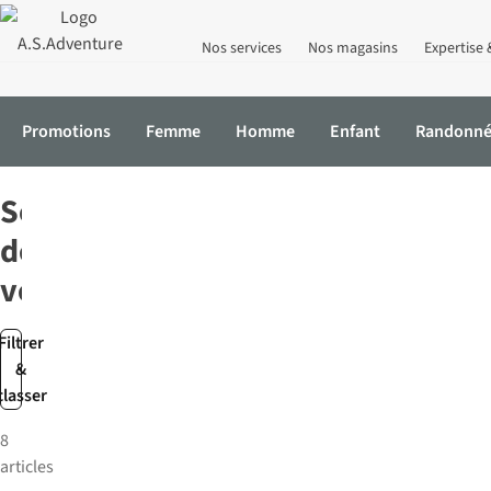
Nos services
Nos magasins
Expertise 
Promotions
Femme
Homme
Enfant
Randonn
Accueil
Vélo
Accessoires de vélo
Sonnettes de vélo
Sonnettes
de
vélo
Filtrer
&
classer
8
articles