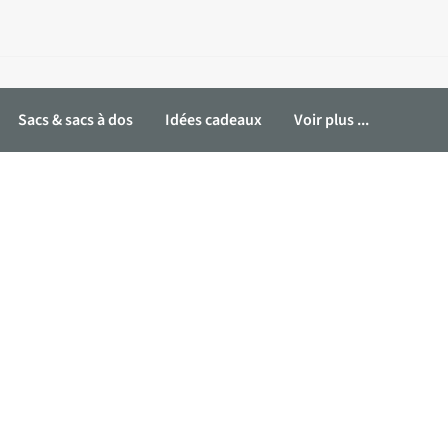
Sacs & sacs à dos
Idées cadeaux
Voir plus ...