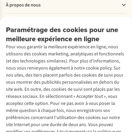
Questions fréquentes
À propos de nous
Commander
Payer
Travailler chez A.S.Adventure
Nos services
Livraison
Explore More
Paramétrage des cookies pour une
Retourner
Entreprise responsable
Location / Location sports d’hiver
meilleure expérience en ligne
Rétractation d'une commande
Découvrez
À propos d’Ayacucho
Seconde-main
Entretien & réparations
Pour vous garantir la meilleure expérience en ligne, nous
Nos magasins
Entretien de ski
A.S.Magazine
Garantie
utilisons des cookies marketing, analytiques et fonctionnels
À propos d’A.S.Adventure
Service de lavage
Explore Camp
Contactez-nous
(et des technologies similaires). Pour plus d'informations,
Déclaration d'accessibilité
Entretien de chaussures
Gear Check
nous vous renvoyons également à notre cookie policy. Sur
Réparation de chaussures
Expertise & conseils
nos sites, des tiers placent parfois des cookies de suivi pour
Abonnez-vous à la newsletter
Réparation de vêtements
vous montrer des publicités personnalisées en dehors du
Retouches
site web. En outre, des cookies de suivi sont placés par les
Pour les entreprises
Suivez-nous
réseaux sociaux. En sélectionnant « Accepter tout », vous
acceptez cette option. Pour ne pas avoir à vous poser la
même question à chaque fois, nous enregistrons vos
préférences concernant l’utilisation des cookies sur notre
site Internet pour une durée de deux ans. Vous pouvez
modifier vos préférences à tout moment via la politique en