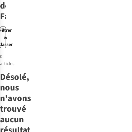
de
Falke*
Filtrer
&
classer
0
articles
Désolé,
nous
n'avons
trouvé
aucun
résultat