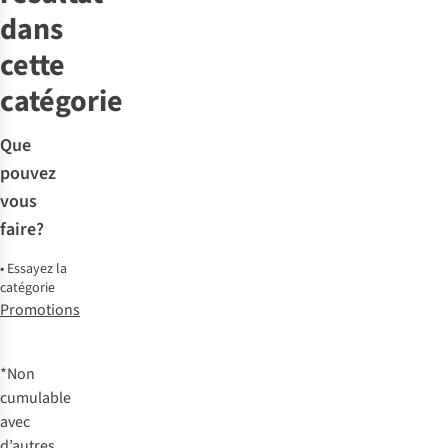
dans
cette
catégorie
Que
pouvez
vous
faire?
•
Essayez la
catégorie
Promotions
*Non
cumulable
avec
d’autres