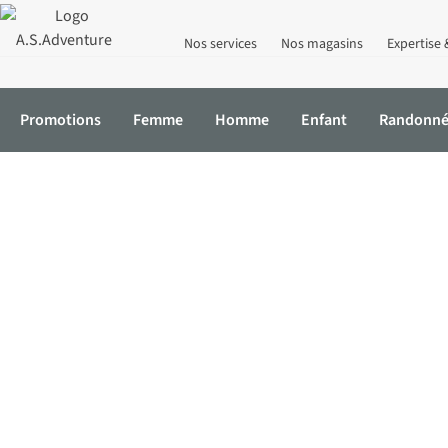
Nos services
Nos magasins
Expertise 
Promotions
Femme
Homme
Enfant
Randonn
Accueil
Promotions
Réductions
Activewear