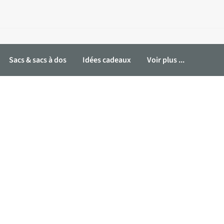
Sacs & sacs à dos
Idées cadeaux
Voir plus ...