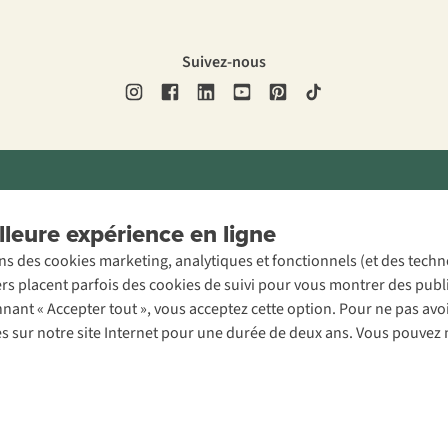
Suivez-nous
ons légales
Politique de confidentialité
Conditions générales
Cookie 
leure expérience en ligne
ons des cookies marketing, analytiques et fonctionnels (et des tech
ers placent parfois des cookies de suivi pour vous montrer des publ
onnant « Accepter tout », vous acceptez cette option. Pour ne pas a
es sur notre site Internet pour une durée de deux ans. Vous pouvez 