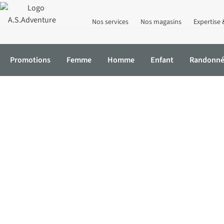
Nos services
Nos magasins
Expertise 
Promotions
Femme
Homme
Enfant
Randonn
Accueil
Randonnée
Vêtements de randonnée
Vêtements de 