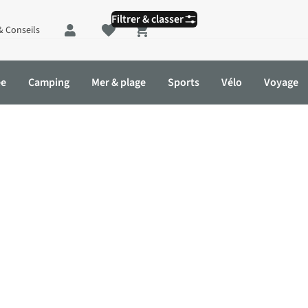
Filtrer & classer
& Conseils
Shopping cart
ée
Camping
Mer & plage
Sports
Vélo
Voyage
randonnée Trekmates