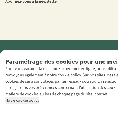
Abonnez-vous à la newsletter
Menti
Paramétrage des cookies pour une meil
AS Adventure
Pour vous garantir la meilleure expérience en ligne, nous utilis
France SAS,
renvoyons également à notre cookie policy. Sur nos sites, des ti
Rue du Vieux
cookies de suivi sont placés par les réseaux sociaux. En sélecti
Faubourg 14, F-
enregistrons vos préférences concernant l’utilisation des cooki
59000 Lille
matière de cookies au bas de chaque page du site Internet.
+32 (0)3 828
Notre cookie policy
30 15
team@asadventure.com
TVA