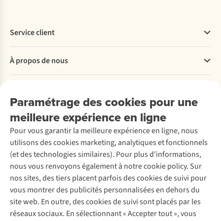
Service client
Questions fréquentes
À propos de nous
Commander
Payer
Travailler chez A.S.Adventure
Nos services
Livraison
Explore More
Paramétrage des cookies pour une
Retourner
Entreprise responsable
Location / Location sports d’hiver
meilleure expérience en ligne
Rétractation d'une commande
Découvrez
À propos d’Ayacucho
Seconde-main
Entretien & réparations
Pour vous garantir la meilleure expérience en ligne, nous
Nos magasins
Entretien de ski
A.S.Magazine
Garantie
utilisons des cookies marketing, analytiques et fonctionnels
À propos d’A.S.Adventure
Service de lavage
Explore Camp
Contactez-nous
(et des technologies similaires). Pour plus d'informations,
Déclaration d'accessibilité
Entretien de chaussures
Gear Check
nous vous renvoyons également à notre cookie policy. Sur
Réparation de chaussures
Expertise & conseils
nos sites, des tiers placent parfois des cookies de suivi pour
Abonnez-vous à la newsletter
Réparation de vêtements
vous montrer des publicités personnalisées en dehors du
Retouches
site web. En outre, des cookies de suivi sont placés par les
Pour les entreprises
Suivez-nous
réseaux sociaux. En sélectionnant « Accepter tout », vous