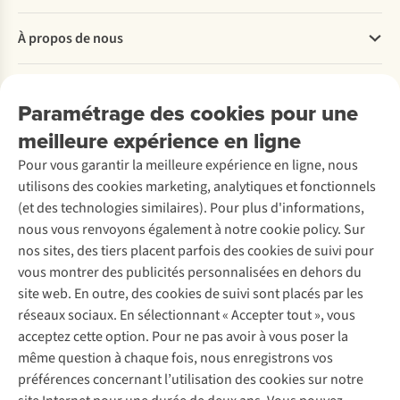
Questions fréquentes
À propos de nous
Commander
Payer
Travailler chez A.S.Adventure
Nos services
Livraison
Explore More
Paramétrage des cookies pour une
Retourner
Entreprise responsable
Location / Location sports d’hiver
meilleure expérience en ligne
Rétractation d'une commande
Découvrez
À propos d’Ayacucho
Seconde-main
Entretien & réparations
Pour vous garantir la meilleure expérience en ligne, nous
Nos magasins
Entretien de ski
A.S.Magazine
Garantie
utilisons des cookies marketing, analytiques et fonctionnels
À propos d’A.S.Adventure
Service de lavage
Explore Camp
Contactez-nous
(et des technologies similaires). Pour plus d'informations,
Déclaration d'accessibilité
Entretien de chaussures
Gear Check
nous vous renvoyons également à notre cookie policy. Sur
Réparation de chaussures
Expertise & conseils
nos sites, des tiers placent parfois des cookies de suivi pour
Abonnez-vous à la newsletter
Réparation de vêtements
vous montrer des publicités personnalisées en dehors du
Retouches
site web. En outre, des cookies de suivi sont placés par les
Pour les entreprises
Suivez-nous
réseaux sociaux. En sélectionnant « Accepter tout », vous
acceptez cette option. Pour ne pas avoir à vous poser la
même question à chaque fois, nous enregistrons vos
préférences concernant l’utilisation des cookies sur notre