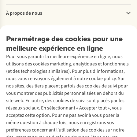
Questions fréquentes
À propos de nous
Commander
Payer
Travailler chez A.S.Adventure
Nos services
Livraison
Explore More
Paramétrage des cookies pour une
Retourner
Entreprise responsable
Location / Location sports d’hiver
meilleure expérience en ligne
Rétractation d'une commande
Découvrez
À propos d’Ayacucho
Seconde-main
Entretien & réparations
Pour vous garantir la meilleure expérience en ligne, nous
Nos magasins
Entretien de ski
A.S.Magazine
Garantie
utilisons des cookies marketing, analytiques et fonctionnels
À propos d’A.S.Adventure
Service de lavage
Explore Camp
Contactez-nous
(et des technologies similaires). Pour plus d'informations,
Déclaration d'accessibilité
Entretien de chaussures
Gear Check
nous vous renvoyons également à notre cookie policy. Sur
Réparation de chaussures
Expertise & conseils
nos sites, des tiers placent parfois des cookies de suivi pour
Abonnez-vous à la newsletter
Réparation de vêtements
vous montrer des publicités personnalisées en dehors du
Retouches
site web. En outre, des cookies de suivi sont placés par les
Pour les entreprises
Suivez-nous
réseaux sociaux. En sélectionnant « Accepter tout », vous
acceptez cette option. Pour ne pas avoir à vous poser la
même question à chaque fois, nous enregistrons vos
préférences concernant l’utilisation des cookies sur notre