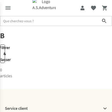
Sho
Marques
Blackburn
Blackburn
Filtrer
&
classer
0
articles
Service client