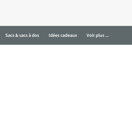
Sacs & sacs à dos
Idées cadeaux
Voir plus ...