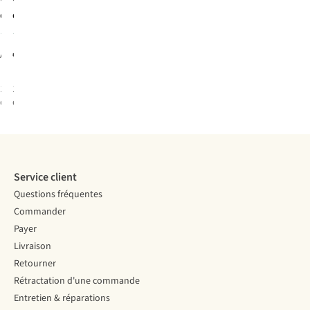
cadeau
cadeau
Carte
Carte
cadeau
cadeau
14
7
digitale
€10,00
€1,00
A partir de
1
couleur
1
couleur
disponible
disponible
Service client
Questions fréquentes
Commander
Payer
Livraison
Retourner
Rétractation d'une commande
Entretien & réparations