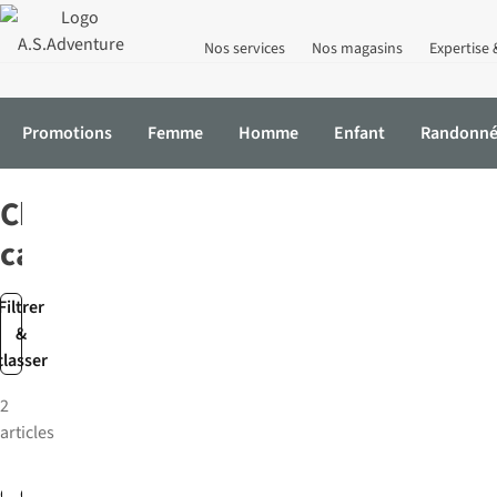
Nos services
Nos magasins
Expertise 
Promotions
Femme
Homme
Enfant
Randonn
Accueil
Marques
Cheque cadeau
Cheque
cadeau
Filtrer
&
classer
2
articles
Cheque
Cheque