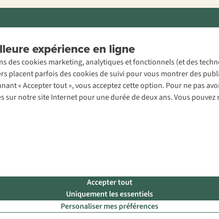
ons légales
Politique de confidentialité
Conditions générales
Cookie 
leure expérience en ligne
ons des cookies marketing, analytiques et fonctionnels (et des tech
ers placent parfois des cookies de suivi pour vous montrer des publ
onnant « Accepter tout », vous acceptez cette option. Pour ne pas a
es sur notre site Internet pour une durée de deux ans. Vous pouvez 
Accepter tout
Uniquement les essentiels
Personaliser mes préférences