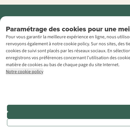
Menti
Paramétrage des cookies pour une meil
AS Adventure
Pour vous garantir la meilleure expérience en ligne, nous utilis
France SAS,
renvoyons également à notre cookie policy. Sur nos sites, des ti
Rue du Vieux
cookies de suivi sont placés par les réseaux sociaux. En sélecti
Faubourg 14, F-
enregistrons vos préférences concernant l’utilisation des cooki
59000 Lille
matière de cookies au bas de chaque page du site Internet.
+32 (0)3 828
Notre cookie policy
30 15
team@asadventure.com
TVA
FR52.529.478.943