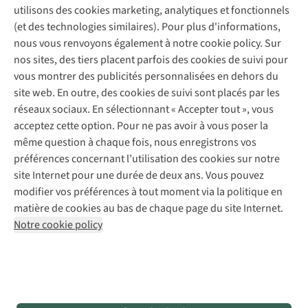
A.S.Magazine
Garantie
utilisons des cookies marketing, analytiques et fonctionnels
À propos d’A.S.Adventure
Service de lavage
Explore Camp
Contactez-nous
(et des technologies similaires). Pour plus d'informations,
Déclaration d'accessibilité
Entretien de chaussures
Gear Check
nous vous renvoyons également à notre cookie policy. Sur
Réparation de chaussures
Expertise & conseils
nos sites, des tiers placent parfois des cookies de suivi pour
Abonnez-vous à la newsletter
Réparation de vêtements
vous montrer des publicités personnalisées en dehors du
Retouches
site web. En outre, des cookies de suivi sont placés par les
Pour les entreprises
Suivez-nous
réseaux sociaux. En sélectionnant « Accepter tout », vous
acceptez cette option. Pour ne pas avoir à vous poser la
même question à chaque fois, nous enregistrons vos
préférences concernant l’utilisation des cookies sur notre
site Internet pour une durée de deux ans. Vous pouvez
modifier vos préférences à tout moment via la politique en
Mentions légales
Politique de confidentialité
matière de cookies au bas de chaque page du site Internet.
Conditions générales
Cookie Policy
Notre cookie policy
AS Adventure France SAS,
Rue du Vieux Faubourg 14,
F-59000 Lille
team@asadventure.com
+32 (0)3 828 30 15
TVA FR52.529.478.943