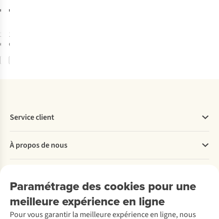
Jr
Lounge Set
€34,95
€49,95
1
couleur
1
couleur
disponible
disponible
Comparer
Comparer
Service client
Questions fréquentes
À propos de nous
Commander
Payer
Travailler chez A.S.Adventure
Nos services
Livraison
Explore More
Paramétrage des cookies pour une
Retourner
Entreprise responsable
Location / Location sports d’hiver
meilleure expérience en ligne
Rétractation d'une commande
Découvrez
À propos d’Ayacucho
Seconde-main
Entretien & réparations
Pour vous garantir la meilleure expérience en ligne, nous
Nos magasins
Entretien de ski