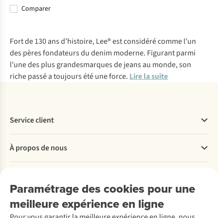
Comparer
Fort de 130 ans d’histoire, Lee® est considéré comme l’un
des pères fondateurs du denim moderne. Figurant parmi
l’une des plus grandesmarques de jeans au monde, son
riche passé a toujours été une force.
Lire la suite
Service client
Questions fréquentes
À propos de nous
Commander
Payer
Travailler chez A.S.Adventure
Nos services
Livraison
Explore More
Paramétrage des cookies pour une
Retourner
Entreprise responsable
Location / Location sports d’hiver
meilleure expérience en ligne
Rétractation d'une commande
Découvrez
À propos d’Ayacucho
Seconde-main
Entretien & réparations
Nos magasins
Pour vous garantir la meilleure expérience en ligne, nous