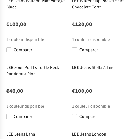
LEE
Jeans Balloon Pant Vintage
LEE
Blazer Flap Pocket Shirt
Blues
Chocolate Torte
€100,00
€130,00
1
couleur disponible
1
couleur disponible
Comparer
Comparer
Nouveau
LEE
Sous-Pull Ls Turtle Neck
LEE
Jeans Stella A Line
Ponderosa Pine
€40,00
€100,00
1
couleur disponible
1
couleur disponible
Comparer
Comparer
LEE
Jeans Lana
LEE
Jeans London