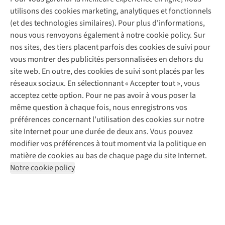
Entretien de ski
A.S.Magazine
Garantie
utilisons des cookies marketing, analytiques et fonctionnels
À propos d’A.S.Adventure
Service de lavage
Explore Camp
Contactez-nous
(et des technologies similaires). Pour plus d'informations,
Déclaration d'accessibilité
Entretien de chaussures
Gear Check
nous vous renvoyons également à notre cookie policy. Sur
Réparation de chaussures
Expertise & conseils
nos sites, des tiers placent parfois des cookies de suivi pour
Abonnez-vous à la newsletter
Réparation de vêtements
vous montrer des publicités personnalisées en dehors du
Retouches
site web. En outre, des cookies de suivi sont placés par les
Pour les entreprises
Suivez-nous
réseaux sociaux. En sélectionnant « Accepter tout », vous
acceptez cette option. Pour ne pas avoir à vous poser la
même question à chaque fois, nous enregistrons vos
préférences concernant l’utilisation des cookies sur notre
site Internet pour une durée de deux ans. Vous pouvez
modifier vos préférences à tout moment via la politique en
Mentions légales
Politique de confidentialité
matière de cookies au bas de chaque page du site Internet.
Conditions générales
Cookie Policy
Notre cookie policy
AS Adventure France SAS,
Rue du Vieux Faubourg 14,
F-59000 Lille
team@asadventure.com
+32 (0)3 828 30 15
TVA FR52.529.478.943