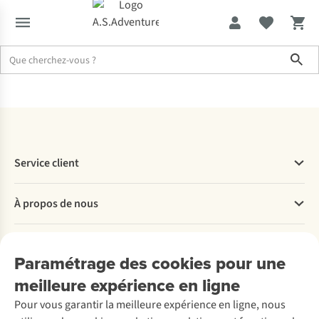
Sho
Accueil
Actions
Service client
Questions fréquentes
À propos de nous
Commander
Payer
Travailler chez A.S.Adventure
Nos services
Livraison
Explore More
Paramétrage des cookies pour une
Retourner
Entreprise responsable
Location / Location sports d’hiver
meilleure expérience en ligne
Rétractation d'une commande
Découvrez
À propos d’Ayacucho
Seconde-main
Entretien & réparations
Pour vous garantir la meilleure expérience en ligne, nous
Nos magasins
Entretien de ski
A.S.Magazine
Garantie