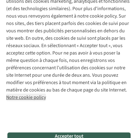
utilisons des cookies marketing, analytiques et fonctionnels
À propos d’A.S.Adventure
Service de lavage
Explore Camp
Contactez-nous
(et des technologies similaires). Pour plus d'informations,
Déclaration d'accessibilité
Entretien de chaussures
Gear Check
nous vous renvoyons également à notre cookie policy. Sur
Réparation de chaussures
Expertise & conseils
nos sites, des tiers placent parfois des cookies de suivi pour
Abonnez-vous à la newsletter
Réparation de vêtements
vous montrer des publicités personnalisées en dehors du
Retouches
site web. En outre, des cookies de suivi sont placés par les
Pour les entreprises
Suivez-nous
réseaux sociaux. En sélectionnant « Accepter tout », vous
acceptez cette option. Pour ne pas avoir à vous poser la
même question à chaque fois, nous enregistrons vos
préférences concernant l’utilisation des cookies sur notre
site Internet pour une durée de deux ans. Vous pouvez
modifier vos préférences à tout moment via la politique en
Mentions légales
Politique de confidentialité
matière de cookies au bas de chaque page du site Internet.
Conditions générales
Cookie Policy
Notre cookie policy
AS Adventure France SAS,
Rue du Vieux Faubourg 14,
F-59000 Lille
team@asadventure.com
+32 (0)3 828 30 15
TVA FR52.529.478.943
Accepter tout