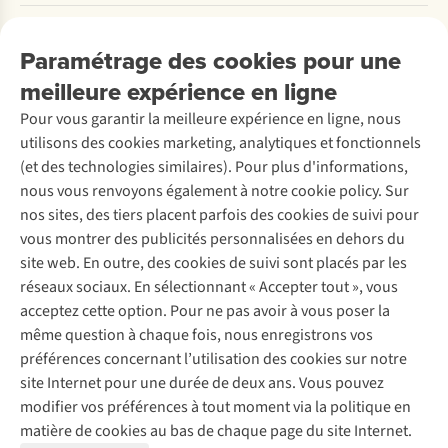
l'avez
loué.
Payer
Travailler chez A.S.Adventure
retiré.
Nos services
Livraison
Explore More
Paramétrage des cookies pour une
Retourner
Entreprise responsable
Location / Location sports d’hiver
meilleure expérience en ligne
Rétractation d'une commande
Découvrez
À propos d’Ayacucho
Seconde-main
Entretien & réparations
Pour vous garantir la meilleure expérience en ligne, nous
Nos magasins
Entretien de ski
A.S.Magazine
Garantie
utilisons des cookies marketing, analytiques et fonctionnels
À propos d’A.S.Adventure
Service de lavage
Explore Camp
Contactez-nous
(et des technologies similaires). Pour plus d'informations,
Déclaration d'accessibilité
Entretien de chaussures
Gear Check
nous vous renvoyons également à notre cookie policy. Sur
Réparation de chaussures
Expertise & conseils
nos sites, des tiers placent parfois des cookies de suivi pour
Abonnez-vous à la newsletter
Réparation de vêtements
vous montrer des publicités personnalisées en dehors du
Retouches
site web. En outre, des cookies de suivi sont placés par les
Pour les entreprises
Suivez-nous
réseaux sociaux. En sélectionnant « Accepter tout », vous
acceptez cette option. Pour ne pas avoir à vous poser la
même question à chaque fois, nous enregistrons vos
préférences concernant l’utilisation des cookies sur notre
site Internet pour une durée de deux ans. Vous pouvez
modifier vos préférences à tout moment via la politique en
Mentions légales
Politique de confidentialité
matière de cookies au bas de chaque page du site Internet.
Conditions générales
Cookie Policy