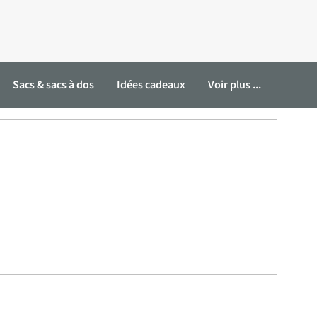
Sacs & sacs à dos
Idées cadeaux
Voir plus ...