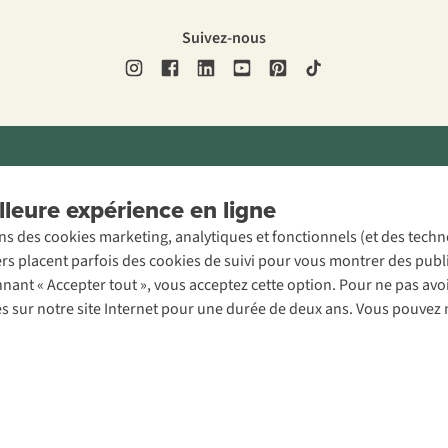
Suivez-nous
ons légales
Politique de confidentialité
Conditions générales
Cookie 
leure expérience en ligne
ons des cookies marketing, analytiques et fonctionnels (et des tech
ers placent parfois des cookies de suivi pour vous montrer des publ
onnant « Accepter tout », vous acceptez cette option. Pour ne pas a
es sur notre site Internet pour une durée de deux ans. Vous pouvez 