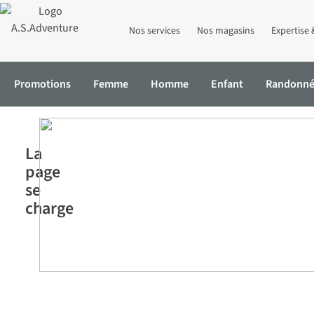
Nos services
Nos magasins
Expertise 
Promotions
Femme
Homme
Enfant
Randonn
Accueil
Budget shopping
Login
La
page
se
charge