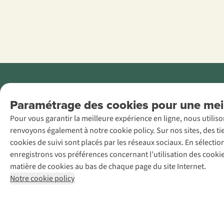
Menti
Paramétrage des cookies pour une meil
AS Adventure
Pour vous garantir la meilleure expérience en ligne, nous utilis
France SAS,
renvoyons également à notre cookie policy. Sur nos sites, des ti
Rue du Vieux
cookies de suivi sont placés par les réseaux sociaux. En sélecti
Faubourg 14, F-
enregistrons vos préférences concernant l’utilisation des cooki
59000 Lille
matière de cookies au bas de chaque page du site Internet.
+32 (0)3 828
Notre cookie policy
30 15
team@asadventure.com
TVA
FR52.529.478.943