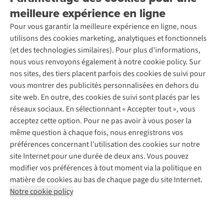
Entreprise responsable
Location / Location sports d’hiver
meilleure expérience en ligne
Rétractation d'une commande
Découvrez
À propos d’Ayacucho
Seconde-main
Entretien & réparations
Nos magasins
Pour vous garantir la meilleure expérience en ligne, nous
Entretien de ski
A.S.Magazine
Garantie
utilisons des cookies marketing, analytiques et fonctionnels
À propos d’A.S.Adventure
Service de lavage
Explore Camp
Contactez-nous
(et des technologies similaires). Pour plus d'informations,
Déclaration d'accessibilité
Entretien de chaussures
Gear Check
nous vous renvoyons également à notre cookie policy. Sur
Réparation de chaussures
Expertise & conseils
nos sites, des tiers placent parfois des cookies de suivi pour
Abonnez-vous à la newsletter
Réparation de vêtements
vous montrer des publicités personnalisées en dehors du
Retouches
site web. En outre, des cookies de suivi sont placés par les
Pour les entreprises
Suivez-nous
réseaux sociaux. En sélectionnant « Accepter tout », vous
acceptez cette option. Pour ne pas avoir à vous poser la
même question à chaque fois, nous enregistrons vos
préférences concernant l’utilisation des cookies sur notre
site Internet pour une durée de deux ans. Vous pouvez
modifier vos préférences à tout moment via la politique en
Mentions légales
Politique de confidentialité
matière de cookies au bas de chaque page du site Internet.
Conditions générales
Cookie Policy
Notre cookie policy
AS Adventure France SAS,
Rue du Vieux Faubourg 14,
F-59000 Lille
team@asadventure.com
+32 (0)3 828 30 15