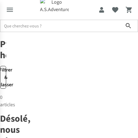
Sho
Vêtements
Pyjamas
Pyjamas
homme
Filtrer
&
classer
0
articles
Désolé,
nous