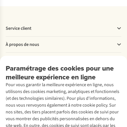
Service client
Questions fréquentes
À propos de nous
Commander
Payer
Travailler chez A.S.Adventure
Nos services
Livraison
Explore More
Paramétrage des cookies pour une
Retourner
Entreprise responsable
Location / Location sports d’hiver
meilleure expérience en ligne
Rétractation d'une commande
Découvrez
À propos d’Ayacucho
Seconde-main
Entretien & réparations
Pour vous garantir la meilleure expérience en ligne, nous
Nos magasins
Entretien de ski
A.S.Magazine
Garantie
utilisons des cookies marketing, analytiques et fonctionnels
À propos d’A.S.Adventure
Service de lavage
Explore Camp
Contactez-nous
(et des technologies similaires). Pour plus d'informations,
Déclaration d'accessibilité
Entretien de chaussures
Gear Check
nous vous renvoyons également à notre cookie policy. Sur
Réparation de chaussures
Expertise & conseils
nos sites, des tiers placent parfois des cookies de suivi pour
Abonnez-vous à la newsletter
Réparation de vêtements
vous montrer des publicités personnalisées en dehors du
Retouches
site web. En outre, des cookies de suivi sont placés par les