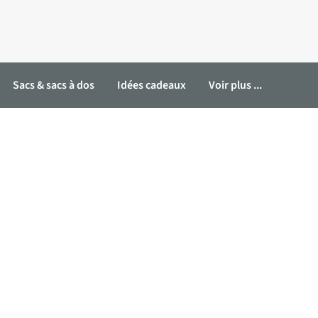
Sacs & sacs à dos
Idées cadeaux
Voir plus ...