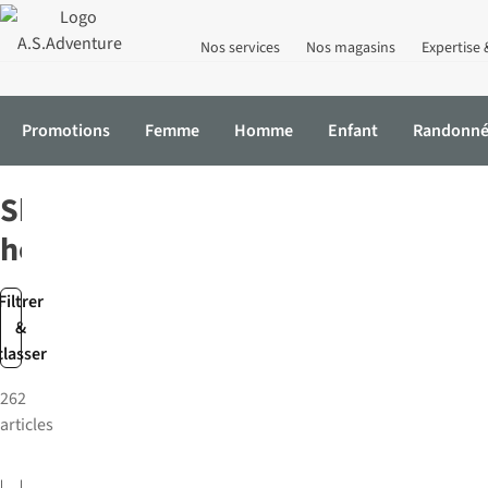
Nos services
Nos magasins
Expertise 
Promotions
Femme
Homme
Enfant
Randonn
Accueil
Homme
Vêtements
Shorts
Shorts
homme
Filtrer
&
classer
262
articles
-30%
PME Legend
Royal