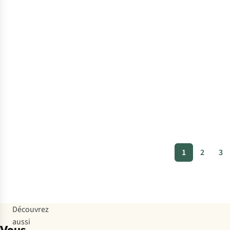
1
2
3
Découvrez
aussi
Vous