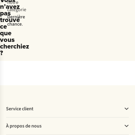
notre
n’avez
catégorie
pas
Dernière
trouvé
chance
.
ce
que
vous
cherchiez
?
Service client
Questions fréquentes
À propos de nous
Commander