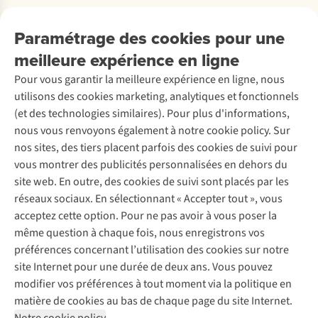
Payer
Travailler chez A.S.Adventure
Nos services
Livraison
Explore More
Paramétrage des cookies pour une
Retourner
Entreprise responsable
Location / Location sports d’hiver
meilleure expérience en ligne
Rétractation d'une commande
Découvrez
À propos d’Ayacucho
Seconde-main
Entretien & réparations
Nos magasins
Pour vous garantir la meilleure expérience en ligne, nous
Entretien de ski
A.S.Magazine
Garantie
utilisons des cookies marketing, analytiques et fonctionnels
À propos d’A.S.Adventure
Service de lavage
Explore Camp
Contactez-nous
(et des technologies similaires). Pour plus d'informations,
Déclaration d'accessibilité
Entretien de chaussures
Gear Check
nous vous renvoyons également à notre cookie policy. Sur
Réparation de chaussures
Expertise & conseils
nos sites, des tiers placent parfois des cookies de suivi pour
Abonnez-vous à la newsletter
Réparation de vêtements
vous montrer des publicités personnalisées en dehors du
Retouches
site web. En outre, des cookies de suivi sont placés par les
Pour les entreprises
Suivez-nous
réseaux sociaux. En sélectionnant « Accepter tout », vous
acceptez cette option. Pour ne pas avoir à vous poser la
même question à chaque fois, nous enregistrons vos
préférences concernant l’utilisation des cookies sur notre
site Internet pour une durée de deux ans. Vous pouvez
modifier vos préférences à tout moment via la politique en
Mentions légales
Politique de confidentialité
matière de cookies au bas de chaque page du site Internet.
Conditions générales
Cookie Policy