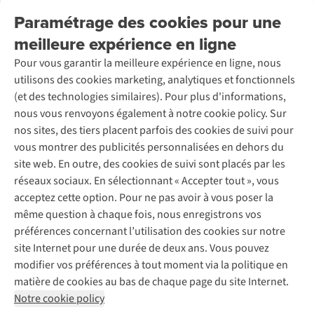
Nos services
Livraison
Explore More
Paramétrage des cookies pour une
Retourner
Entreprise responsable
Location / Location sports d’hiver
meilleure expérience en ligne
Rétractation d'une commande
Découvrez
À propos d’Ayacucho
Seconde-main
Entretien & réparations
Nos magasins
Pour vous garantir la meilleure expérience en ligne, nous
Entretien de ski
A.S.Magazine
Garantie
utilisons des cookies marketing, analytiques et fonctionnels
À propos d’A.S.Adventure
Service de lavage
Explore Camp
Contactez-nous
(et des technologies similaires). Pour plus d'informations,
Déclaration d'accessibilité
Entretien de chaussures
Gear Check
nous vous renvoyons également à notre cookie policy. Sur
Réparation de chaussures
Expertise & conseils
nos sites, des tiers placent parfois des cookies de suivi pour
Abonnez-vous à la newsletter
Réparation de vêtements
vous montrer des publicités personnalisées en dehors du
Retouches
site web. En outre, des cookies de suivi sont placés par les
Pour les entreprises
Suivez-nous
réseaux sociaux. En sélectionnant « Accepter tout », vous
acceptez cette option. Pour ne pas avoir à vous poser la
même question à chaque fois, nous enregistrons vos
préférences concernant l’utilisation des cookies sur notre
site Internet pour une durée de deux ans. Vous pouvez
modifier vos préférences à tout moment via la politique en
Mentions légales
Politique de confidentialité
matière de cookies au bas de chaque page du site Internet.
Conditions générales
Cookie Policy
Notre cookie policy