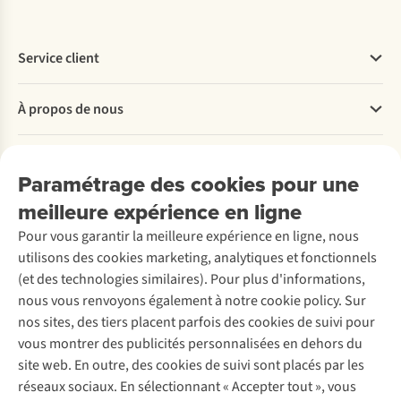
Service client
Questions fréquentes
À propos de nous
Commander
Payer
Travailler chez A.S.Adventure
Nos services
Livraison
Explore More
Paramétrage des cookies pour une
Retourner
Entreprise responsable
Location / Location sports d’hiver
meilleure expérience en ligne
Rétractation d'une commande
Découvrez
À propos d’Ayacucho
Seconde-main
Entretien & réparations
Nos magasins
Pour vous garantir la meilleure expérience en ligne, nous
Entretien de ski
A.S.Magazine
Garantie
utilisons des cookies marketing, analytiques et fonctionnels
À propos d’A.S.Adventure
Service de lavage
Explore Camp
Contactez-nous
(et des technologies similaires). Pour plus d'informations,
Déclaration d'accessibilité
Entretien de chaussures
Gear Check
nous vous renvoyons également à notre cookie policy. Sur
Réparation de chaussures
Expertise & conseils
nos sites, des tiers placent parfois des cookies de suivi pour
Abonnez-vous à la newsletter
Réparation de vêtements
vous montrer des publicités personnalisées en dehors du
Retouches
site web. En outre, des cookies de suivi sont placés par les
Pour les entreprises
Suivez-nous
réseaux sociaux. En sélectionnant « Accepter tout », vous