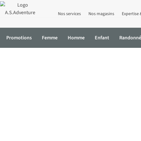
Nos services
Nos magasins
Expertise 
Promotions
Femme
Homme
Enfant
Randonn
Vestes imperméables
Vestes doublées
Accueil
Vêtements
Manteaux
Doudounes