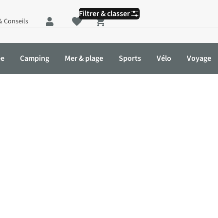
Filtrer & classer
& Conseils
Shopping cart
ée
Camping
Mer & plage
Sports
Vélo
Voyage
Vestes 3 en 1
Doudounes