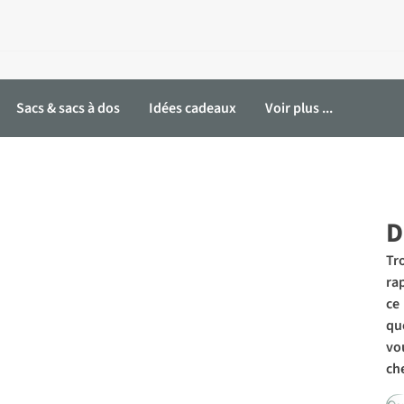
Sacs & sacs à dos
Idées cadeaux
Voir plus ...
Parkas
Softshells
D
Tr
ra
ce
qu
vo
ch