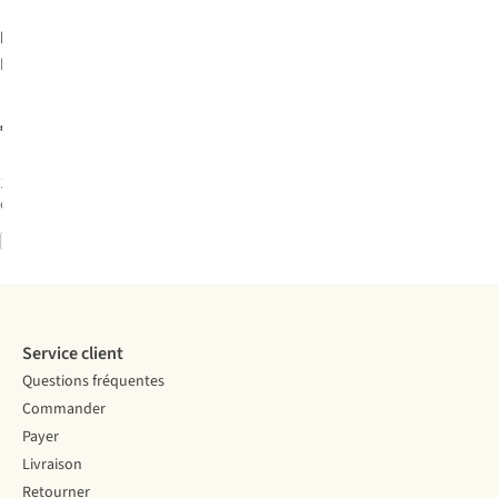
Kids Only
Pyjama
Kogrila Ls
Nightwear
€32,99
Giftbox Set
Jrs
1
couleur
disponible
Comparer
Service client
Questions fréquentes
Commander
Payer
Livraison
Retourner