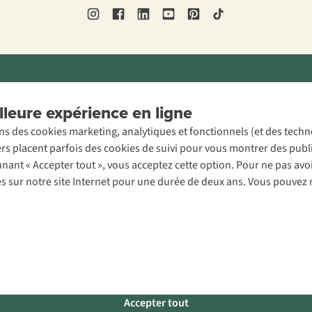
ons légales
Politique de confidentialité
Conditions générales
Cookie 
leure expérience en ligne
ons des cookies marketing, analytiques et fonctionnels (et des tech
ers placent parfois des cookies de suivi pour vous montrer des publ
onnant « Accepter tout », vous acceptez cette option. Pour ne pas a
es sur notre site Internet pour une durée de deux ans. Vous pouvez 
Accepter tout