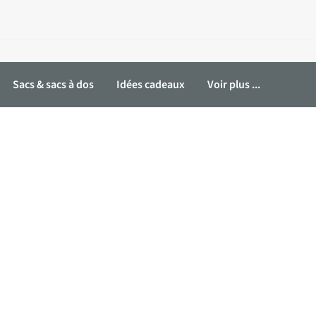
Sacs & sacs à dos
Idées cadeaux
Voir plus ...