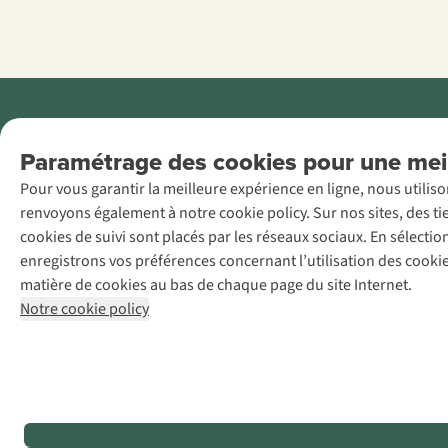
Menti
Paramétrage des cookies pour une meil
AS Adventure
Pour vous garantir la meilleure expérience en ligne, nous utilis
France SAS,
renvoyons également à notre cookie policy. Sur nos sites, des ti
Rue du Vieux
cookies de suivi sont placés par les réseaux sociaux. En sélecti
Faubourg 14, F-
enregistrons vos préférences concernant l’utilisation des cooki
59000 Lille
matière de cookies au bas de chaque page du site Internet.
+32 (0)3 828
Notre cookie policy
30 15
team@asadventure.com
TVA
FR52.529.478.943