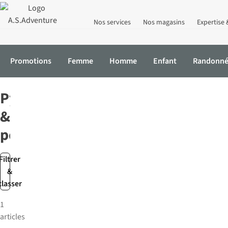
Nos services
Nos magasins
Expertise 
Promotions
Femme
Homme
Enfant
Randonn
Accueil
Vêtements
Pyjama
Pyjamas
&
peignoirs
Filtrer
&
classer
1
articles
Nouveau