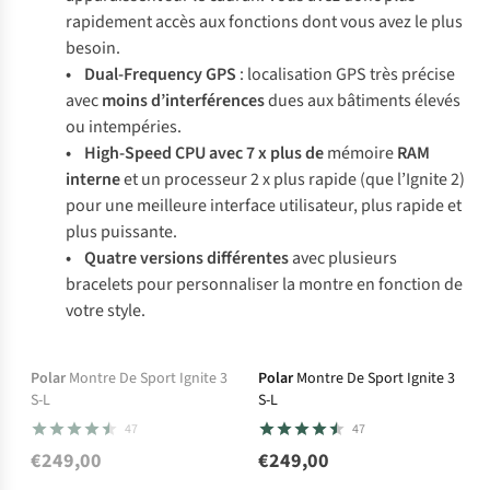
rapidement accès aux fonctions dont vous avez le plus
besoin.
• Dual-Frequency GPS
: localisation GPS très précise
avec
moins d’interférences
dues aux bâtiments élevés
ou intempéries.
• High-Speed CPU avec 7 x plus de
mémoire
RAM
interne
et un processeur 2 x plus rapide (que l’Ignite 2)
pour une meilleure interface utilisateur, plus rapide et
plus puissante.
• Quatre versions différentes
avec plusieurs
bracelets pour personnaliser la montre en fonction de
votre style.
Temporairement en
Polar
Montre De Sport Ignite 3
Polar
Montre De Sport Ignite 3
S-L
S-L
rupture de stock
47
47
mais disponible
€249,00
€249,00
dans d'autres