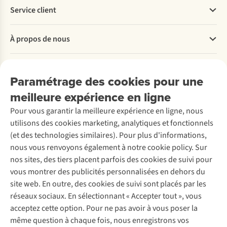
Service client
Questions fréquentes
À propos de nous
Commander
Payer
Travailler chez A.S.Adventure
Nos services
Livraison
Explore More
Paramétrage des cookies pour une
Retourner
Entreprise responsable
Location / Location sports d’hiver
meilleure expérience en ligne
Rétractation d'une commande
Découvrez
À propos d’Ayacucho
Seconde-main
Entretien & réparations
Pour vous garantir la meilleure expérience en ligne, nous
Nos magasins
Entretien de ski
A.S.Magazine
Garantie
utilisons des cookies marketing, analytiques et fonctionnels
À propos d’A.S.Adventure
Service de lavage
Explore Camp
Contactez-nous
(et des technologies similaires). Pour plus d'informations,
Déclaration d'accessibilité
Entretien de chaussures
Gear Check
nous vous renvoyons également à notre cookie policy. Sur
Réparation de chaussures
Expertise & conseils
nos sites, des tiers placent parfois des cookies de suivi pour
Abonnez-vous à la newsletter
Réparation de vêtements
vous montrer des publicités personnalisées en dehors du
Retouches
site web. En outre, des cookies de suivi sont placés par les
Pour les entreprises
Suivez-nous
réseaux sociaux. En sélectionnant « Accepter tout », vous
acceptez cette option. Pour ne pas avoir à vous poser la
même question à chaque fois, nous enregistrons vos