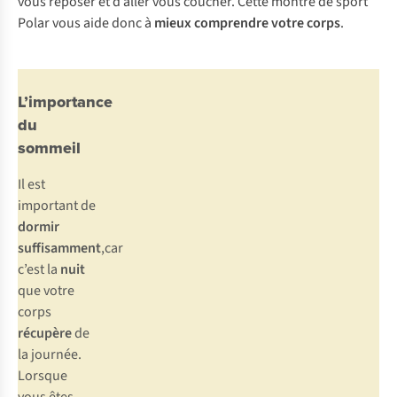
vous reposer et d’aller vous coucher. Cette montre de sport
Polar vous aide donc à
mieux comprendre votre corps
.
L’importance
du
sommeil
Il est
important de
dormir
suffisamment
,car
c’est la
nuit
que votre
corps
récupère
de
la journée.
Lorsque