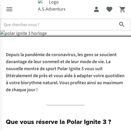
de sport qui surveille
Sho
votre sommeil
Expertise & Conseils
Polar Ignite 3 : la montre de sport qui survei
Depuis la pandémie de coronavirus, les gens se soucient
davantage de leur sommeil et de leur mode de vie. La
nouvelle montre de sport Polar Ignite 3 vous suit
littéralement de près et vous aide à adapter votre quotidien
à votre biorythme naturel. Vous profitez ainsi au maximum
de chaque jour !
Que vous réserve la Polar Ignite 3 ?