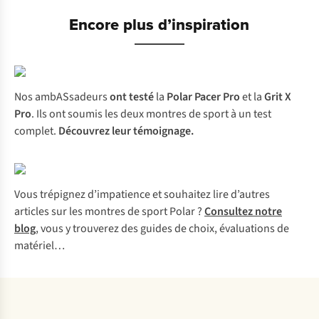
Encore plus d’inspiration
N
os
ambA
Ssadeurs
o
nt
t
esté
la
P
olar
P
acer
P
ro
et la
G
rit
X
P
ro
.
I
ls
o
nt
so
umis
l
es
d
eux
mo
ntres
de
s
port
à un
t
est
co
mplet.
Découvrez leur témoignage.
Vous trépignez d’impatience et souhaitez lire d’autres
articles sur les montres de sport Polar ?
Consultez notre
blog
, vous y trouverez des guides de choix, évaluations de
matériel…