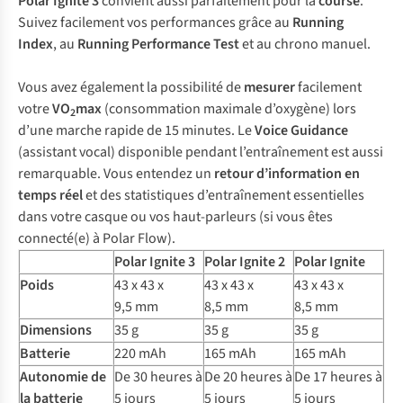
Polar Ignite 3
convient aussi parfaitement pour la
course
.
Suivez facilement vos performances grâce au
Running
Index
, au
Running Performance Test
et au chrono manuel.
Vous avez également la possibilité de
mesurer
facilement
votre
VO
max
(consommation maximale d’oxygène) lors
2
d’une marche rapide de 15 minutes. Le
Voice Guidance
(assistant vocal) disponible pendant l’entraînement est aussi
remarquable. Vous entendez un
retour d’information en
temps réel
et des statistiques d’entraînement essentielles
dans votre casque ou vos haut-parleurs (si vous êtes
connecté(e) à Polar Flow).
Polar Ignite 3
Polar Ignite 2
Polar Ignite
Poids
43 x 43 x
43 x 43 x
43 x 43 x
9,5 mm
8,5 mm
8,5 mm
Dimensions
35 g
35 g
35 g
Batterie
220 mAh
165 mAh
165 mAh
Autonomie de
De 30 heures à
De 20 heures à
De 17 heures à
la batterie
5 jours
5 jours
5 jours