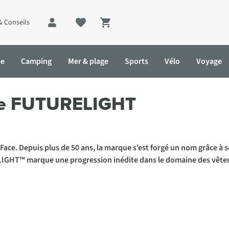
& Conseils
Shopping cart
ée
Camping
Mer & plage
Sports
Vélo
Voyage
ELIGHT
ce FUTURELIGHT
h Face. Depuis plus de 50 ans, la marque s’est forgé un nom grâce 
LIGHT™ marque une progression inédite dans le domaine des vête