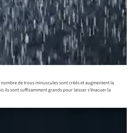
nd nombre de trous minuscules sont créés et augmentent la
ais ils sont suffisamment grands pour laisser s’évacuer la