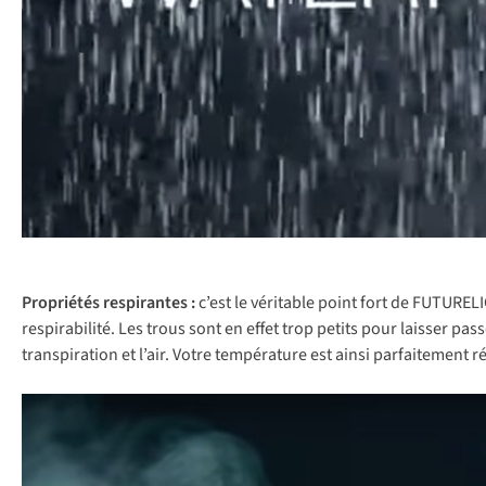
Propriétés respirantes :
c’est le véritable point fort de FUTURE
respirabilité. Les trous sont en effet trop petits pour laisser pa
transpiration et l’air. Votre température est ainsi parfaitement ré