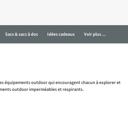
Sacs & sacs à dos
Idées cadeaux
Voir plus ...
à ses équipements outdoor qui encouragent chacun à explorer et
ments outdoor imperméables et respirants.