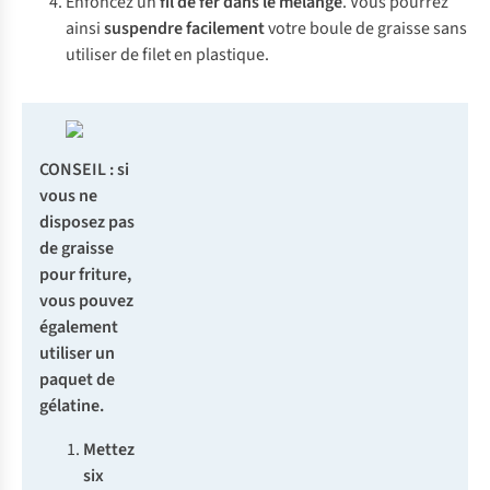
Enfoncez un
fil de fer dans le mélange
. Vous pourrez
ainsi
suspendre facilement
votre boule de graisse sans
utiliser de filet en plastique.
CONSEIL :
si
vous ne
disposez pas
de graisse
pour friture,
vous pouvez
également
utiliser un
paquet de
gélatine.
Mettez
six