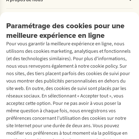
Commander
Payer
Travailler chez A.S.Adventure
Nos services
Livraison
Explore More
Paramétrage des cookies pour une
Retourner
Entreprise responsable
Location / Location sports d’hiver
meilleure expérience en ligne
Rétractation d'une commande
Découvrez
À propos d’Ayacucho
Seconde-main
Entretien & réparations
Pour vous garantir la meilleure expérience en ligne, nous
Nos magasins
Entretien de ski
A.S.Magazine
Garantie
utilisons des cookies marketing, analytiques et fonctionnels
À propos d’A.S.Adventure
Service de lavage
Explore Camp
Contactez-nous
(et des technologies similaires). Pour plus d'informations,
Déclaration d'accessibilité
Entretien de chaussures
Gear Check
nous vous renvoyons également à notre cookie policy. Sur
Réparation de chaussures
Expertise & conseils
nos sites, des tiers placent parfois des cookies de suivi pour
Abonnez-vous à la newsletter
Réparation de vêtements
vous montrer des publicités personnalisées en dehors du
Retouches
site web. En outre, des cookies de suivi sont placés par les
Pour les entreprises
Suivez-nous
réseaux sociaux. En sélectionnant « Accepter tout », vous
acceptez cette option. Pour ne pas avoir à vous poser la
même question à chaque fois, nous enregistrons vos
préférences concernant l’utilisation des cookies sur notre
site Internet pour une durée de deux ans. Vous pouvez
modifier vos préférences à tout moment via la politique en
Mentions légales
Politique de confidentialité