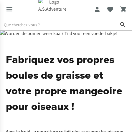
Sho
Expertise & Conseils
Fabriquez des boules de graisse et une mang
Fabriquez vos propres
boules de graisse et
votre propre mangeoire
pour oiseaux !
Avec le froid, la nourriture se fait plus rare pour les oiseaux.