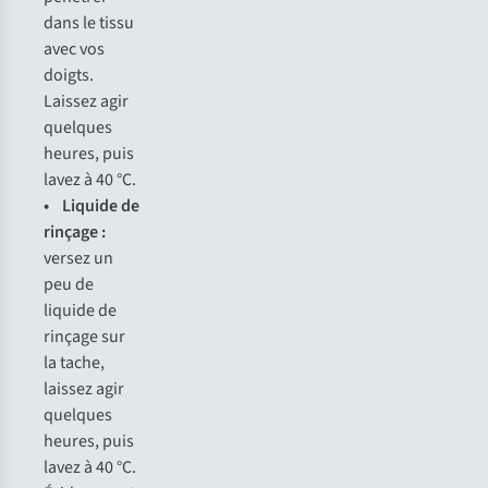
d
ans
le
t
issu
a
vec
v
os
do
igts.
La
issez
a
gir
qu
elques
he
ures,
p
uis
l
avez
à 40
°
C.
• Li
quide
de
ri
nçage
:
ve
rsez
un
p
eu
de
li
quide
de
ri
nçage
s
ur
la
ta
che,
la
issez
a
gir
qu
elques
he
ures,
p
uis
l
avez
à 40
°
C.