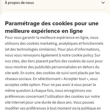
À propos de nous
Commander
Payer
Travailler chez A.S.Adventure
Nos services
Livraison
Explore More
Paramétrage des cookies pour une
Retourner
Entreprise responsable
Location / Location sports d’hiver
meilleure expérience en ligne
Rétractation d'une commande
Découvrez
À propos d’Ayacucho
Seconde-main
Entretien & réparations
Pour vous garantir la meilleure expérience en ligne, nous
Nos magasins
Entretien de ski
A.S.Magazine
Garantie
utilisons des cookies marketing, analytiques et fonctionnels
À propos d’A.S.Adventure
Service de lavage
Explore Camp
Contactez-nous
(et des technologies similaires). Pour plus d'informations,
Déclaration d'accessibilité
Entretien de chaussures
Gear Check
nous vous renvoyons également à notre cookie policy. Sur
Réparation de chaussures
Expertise & conseils
nos sites, des tiers placent parfois des cookies de suivi pour
Abonnez-vous à la newsletter
Réparation de vêtements
vous montrer des publicités personnalisées en dehors du
Retouches
site web. En outre, des cookies de suivi sont placés par les
Pour les entreprises
Suivez-nous
réseaux sociaux. En sélectionnant « Accepter tout », vous
acceptez cette option. Pour ne pas avoir à vous poser la
même question à chaque fois, nous enregistrons vos
préférences concernant l’utilisation des cookies sur notre
site Internet pour une durée de deux ans. Vous pouvez
modifier vos préférences à tout moment via la politique en