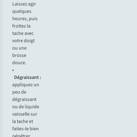
La
issez
a
gir
qu
elques
he
ures,
p
uis
fr
ottez
la
t
ache
a
vec
v
otre
d
oigt
ou
u
ne
br
osse
do
uce.
•
Dég
raissant
:
app
liquez
un
p
eu
de
dég
raissant
ou de
li
quide
vai
sselle
s
ur
la
t
ache
et
fai
tes-le
b
ien
pé
nétrer