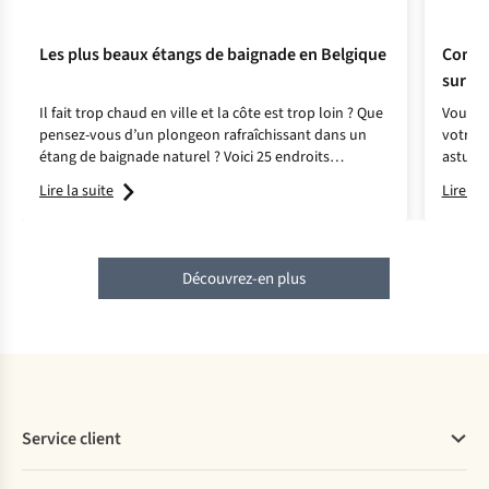
Les plus beaux étangs de baignade en Belgique
Commen
sur le
Il fait trop chaud en ville et la côte est trop loin ? Que
Vous av
pensez-vous d’un plongeon rafraîchissant dans un
votre m
étang de baignade naturel ? Voici 25 endroits
astuces
idylliques.
Lire la suite
Lire la 
Découvrez-en plus
Service client
Questions fréquentes