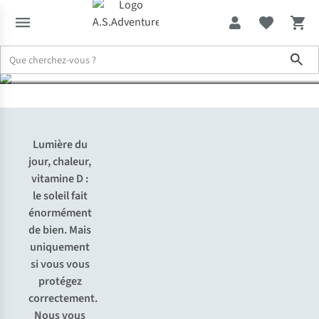
bonne crème solaire ?
Sho
Expertise & Conseils
Comment choisir la bonne crème solaire ?
Lumière du
jour, chaleur,
vitamine D :
le soleil fait
énormément
de bien. Mais
uniquement
si vous vous
protégez
correctement.
Nous vous