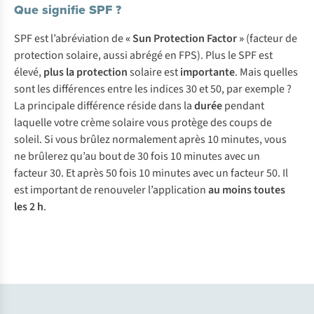
Que signifie SPF ?
S
PF
e
st
l’ab
réviation
de
«
S
un
Pro
tection
Fa
ctor
»
(f
acteur
de
pro
tection
so
laire,
a
ussi
ab
régé
en
F
PS).
P
lus
le
S
PF
e
st
él
evé,
p
lus
la
pro
tection
so
laire
e
st
imp
ortante
.
M
ais
qu
elles
s
ont
l
es
dif
férences
e
ntre
l
es
in
dices
30 et 50,
p
ar
ex
emple
?
La
pri
ncipale
dif
férence
ré
side
d
ans
la
d
urée
pe
ndant
la
quelle
v
otre
c
rème
so
laire
v
ous
pr
otège
d
es
c
oups
de
so
leil.
Si
v
ous
br
ûlez
nor
malement
a
près
10
mi
nutes,
v
ous
ne
br
ûlerez
q
u’au
b
out
de 30
f
ois
10
mi
nutes
a
vec
un
fa
cteur
30. Et
a
près
50
f
ois
10
mi
nutes
a
vec
un
fa
cteur
50. Il
e
st
imp
ortant
de
ren
ouveler
l’ap
plication
au
m
oins
to
utes
l
es
2 h
.