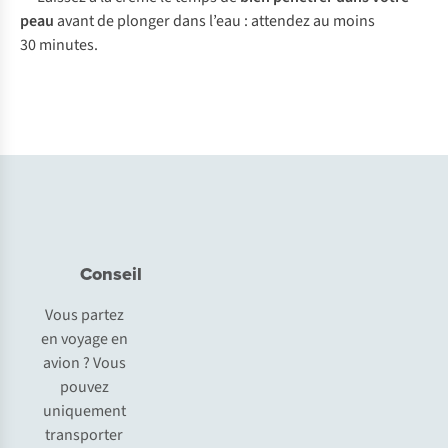
p
eau
a
vant
de
pl
onger
d
ans
l
’eau
:
at
tendez
au
m
oins
30
mi
nutes.
Conseil
Vous partez
en voyage en
avion ? Vous
pouvez
uniquement
transporter