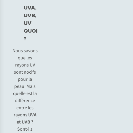
UVA,
UVB,
UV
QUOI
?
Nous savons
que les
rayons UV
sont nocifs
pour la
peau. Mais
quelle est la
différence
entre les
rayons
UVA
et UVB
?
Sont-ils