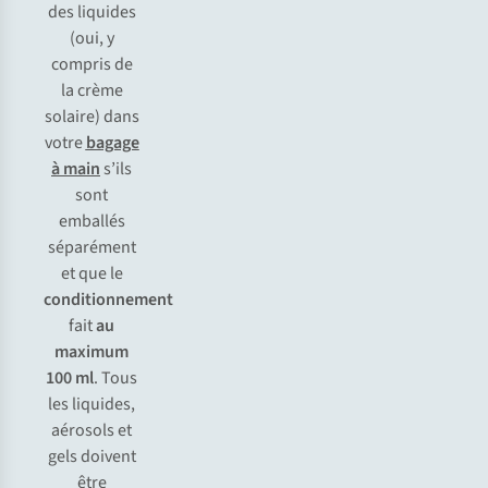
des liquides
(oui, y
compris de
la crème
solaire) dans
votre
bagage
à main
s’ils
sont
emballés
séparément
et que le
conditionnement
fait
au
maximum
100 ml
. Tous
les liquides,
aérosols et
gels doivent
être