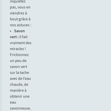
inq
uiétez
p
as,
v
ous
en
vi
endrez
à
b
out
g
râce
à
n
os
as
tuces
:
• S
avon
v
ert
:
il
f
ait
vr
aiment
d
es
mi
racles
!
Fri
ctionnez
un
p
eu
de
s
avon
v
ert
s
ur
la
t
ache
a
vec
de
l
’eau
ch
aude,
de
ma
nière
à
ob
tenir
u
ne
e
au
sav
onneuse.