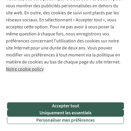
vous montrer des publicités personnalisées en dehors du
et
site web. En outre, des cookies de suivi sont placés par les
donnera
réseaux sociaux. En sélectionnant « Accepter tout », vous
plus
acceptez cette option. Pour ne pas avoir à vous poser la
de
même question à chaque fois, nous enregistrons vos
volume
préférences concernant l’utilisation des cookies sur notre
à
site Internet pour une durée de deux ans. Vous pouvez
votre
modifier vos préférences à tout moment via la politique en
poitrine.
matière de cookies au bas de chaque page du site Internet.
Vous
Notre cookie policy
serez
éblouissante
avec
un
maillot
de
Accepter tout
bain
Uniquement les essentiels
une
Personaliser mes préférences
pièce