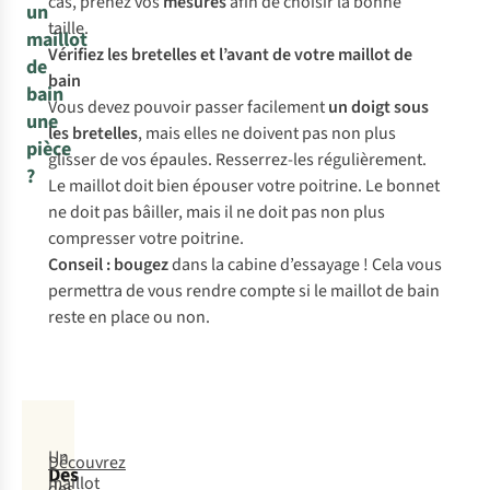
cas, prenez vos
mesures
afin de choisir la bonne
un
taille.
maillot
Vérifiez les bretelles et l’avant de votre maillot de
de
bain
bain
Vous devez pouvoir passer facilement
un doigt sous
une
les bretelles
, mais elles ne doivent pas non plus
pièce
glisser de vos épaules. Resserrez-les régulièrement.
?
Le maillot doit bien épouser votre poitrine. Le bonnet
ne doit pas bâiller, mais il ne doit pas non plus
compresser votre poitrine.
Conseil :
bougez
dans la cabine d’essayage ! Cela vous
permettra de vous rendre compte si le maillot de bain
reste en place ou non.
Un
Découvrez
Des
maillot
des