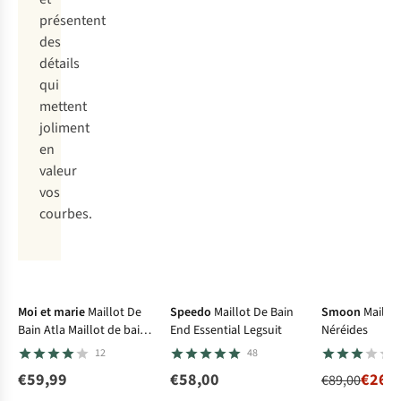
présentent
des
détails
qui
mettent
joliment
en
valeur
vos
courbes.
-70%
Maillot de bain
Maillot de ba
menstruel
menstruel
Moi et marie
Maillot De
Speedo
Maillot De Bain
Smoon
Maillot
Bain Atla Maillot de bain
End Essential Legsuit
Néréides
menstruel
12
48
€59,99
€58,00
€26,
€89,00