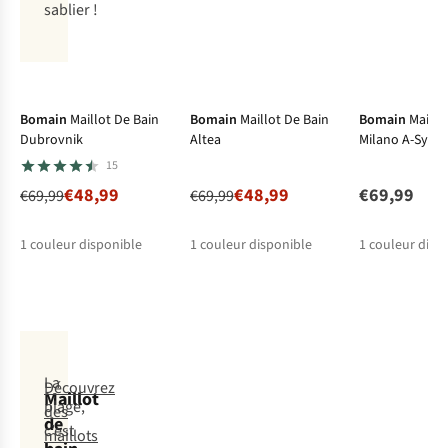
sablier !
-30%
-30%
Shapewear
Shapewear
Shapew
Bomain
Maillot De Bain
Bomain
Maillot De Bain
Bomain
Maillo
Dubrovnik
Altea
Milano A-Symm
15
€48,99
€48,99
€69,99
€69,99
€69,99
1
couleur disponible
1
couleur disponible
1
couleur disp
La
Découvrez
Maillot
plage,
des
de
c’est
maillots