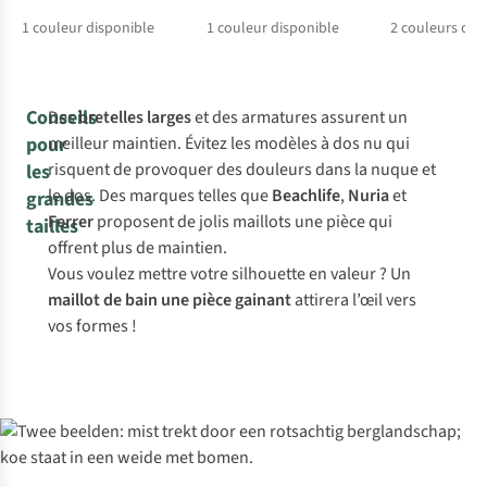
1
couleur disponible
1
couleur disponible
2
couleurs dis
%
%
Conseils
Des
bretelles larges
et des armatures assurent un
pour
meilleur maintien. Évitez les modèles à dos nu qui
risquent de provoquer des douleurs dans la nuque et
les
le dos. Des marques telles que
Beachlife
,
Nuria
et
grandes
Ferrer
proposent de jolis maillots une pièce qui
tailles
offrent plus de maintien.
Vous voulez mettre votre silhouette en valeur ? Un
maillot de bain une pièce gainant
attirera l’œil vers
vos formes !