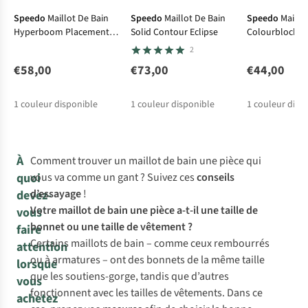
Speedo
Maillot De Bain
Speedo
Maillot De Bain
Speedo
Maillo
Hyperboom Placement
Solid Contour Eclipse
Colourblock Sp
Muscleback
Muscleback
2
€58,00
€73,00
€44,00
1
couleur disponible
1
couleur disponible
1
couleur disp
À
Comment trouver un maillot de bain une pièce qui
quoi
vous va comme un gant ? Suivez ces
conseils
d’essayage
!
devez-
Votre maillot de bain une pièce a-t-il une taille de
vous
bonnet ou une taille de vêtement ?
faire
Certains maillots de bain – comme ceux rembourrés
attention
ou à armatures – ont des bonnets de la même taille
lorsque
que les soutiens-gorge, tandis que d’autres
vous
fonctionnent avec les tailles de vêtements. Dans ce
achetez