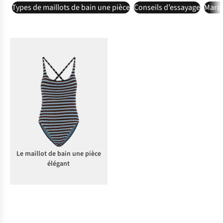
Types de maillots de bain une pièce
Conseils d’essayage
Marqu
Le maillot de bain une pièce
sportif
Le maillot de bain une pièce
élégant