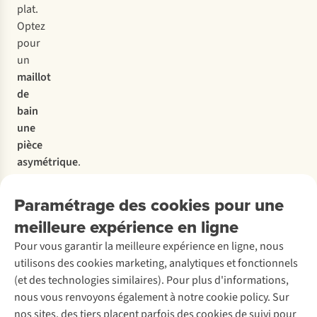
plat.
Optez
pour
un
maillot
de
bain
une
pièce
asymétrique
.
Cela
cassera
Paramétrage des cookies pour une
la
meilleure expérience en ligne
ligne
Pour vous garantir la meilleure expérience en ligne, nous
droite
utilisons des cookies marketing, analytiques et fonctionnels
formée
(et des technologies similaires). Pour plus d'informations,
par
nous vous renvoyons également à notre cookie policy. Sur
vos
nos sites, des tiers placent parfois des cookies de suivi pour
épaules