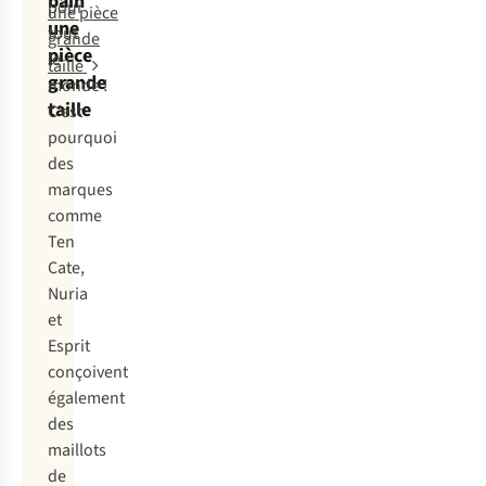
bain
pour
une pièce
une
tout
grande
pièce
le
taille
grande
monde !
taille
C’est
pourquoi
des
marques
comme
Ten
Cate,
Nuria
et
Esprit
conçoivent
également
des
maillots
de