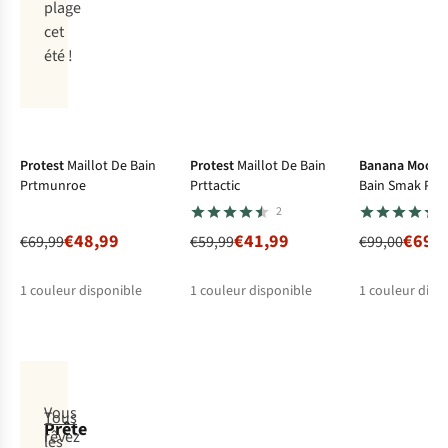
plage
cet
été !
-30%
-30%
-30%
Protest
Maillot De Bain
Protest
Maillot De Bain
Banana Moon
Prtmunroe
Prttactic
Bain Smak Po
2
€48,99
€41,99
€69,
€69,99
€59,99
€99,00
1
couleur disponible
1
couleur disponible
1
couleur disp
Vous
Tous
Prête
rêvez
les