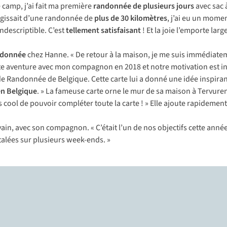
e camp, j’ai fait ma première
randonnée de plusieurs jours
avec sac 
s’agissait d’une randonnée de
plus de 30 kilomètres
, j’ai eu un momen
 indescriptible. C’est
tellement satisfaisant
! Et la joie l’emporte lar
andonnée
chez Hanne. « De retour à la maison, je me suis immédiate
tte aventure avec mon compagnon en 2018 et notre motivation est in
 Randonnée de Belgique. Cette carte lui a donné une idée inspirante 
en Belgique
. » La fameuse carte orne le mur de sa maison à Tervure
rès cool de pouvoir compléter toute la carte ! » Elle ajoute rapidem
vain, avec son compagnon. « C’était l’un de nos objectifs cette année
talées sur plusieurs week-ends. »