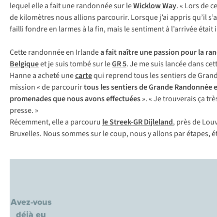
lequel elle a fait une randonnée sur le
Wicklow Way
. « Lors de c
de kilomètres nous allions parcourir. Lorsque j’ai appris qu’il 
failli fondre en larmes à la fin, mais le sentiment à l’arrivée était
Cette randonnée en Irlande
a fait naître une passion pour la r
Belgique
et je suis tombé sur le
GR 5
. Je me suis lancée dans ce
Hanne a acheté une
carte
qui reprend tous les sentiers de Grande
mission « de parcourir
tous les sentiers de Grande Randonnée 
promenades que nous avons effectuées
». « Je trouverais ça t
presse. »
Récemment, elle a parcouru
le Streek-GR Dijleland
, près de Lou
Bruxelles. Nous sommes sur le coup, nous y allons par étapes, é
Avez-vous
déjà eu