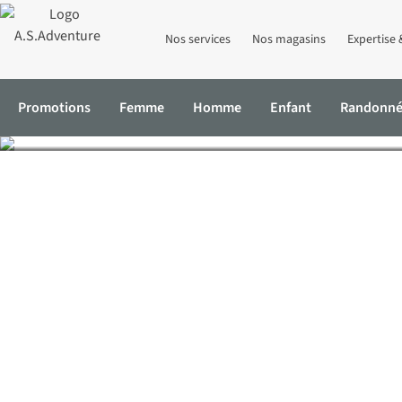
Nos services
Nos magasins
Expertise 
Promotions
Femme
Homme
Enfant
Randonn
Accueil
Expertise & Conseils
Hanne souhaite parcourir tous les