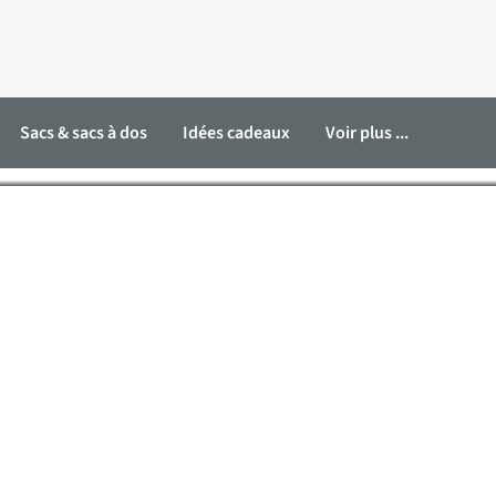
Sacs & sacs à dos
Idées cadeaux
Voir plus ...