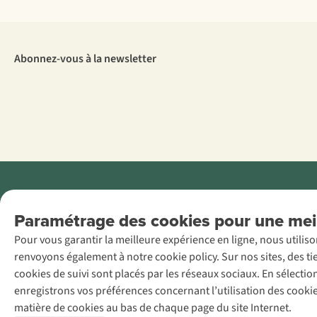
Abonnez-vous à la newsletter
Menti
Paramétrage des cookies pour une meil
AS Adventure
Pour vous garantir la meilleure expérience en ligne, nous utilis
France SAS,
renvoyons également à notre cookie policy. Sur nos sites, des ti
Rue du Vieux
cookies de suivi sont placés par les réseaux sociaux. En sélecti
Faubourg 14, F-
enregistrons vos préférences concernant l’utilisation des cooki
59000 Lille
matière de cookies au bas de chaque page du site Internet.
+32 (0)3 828