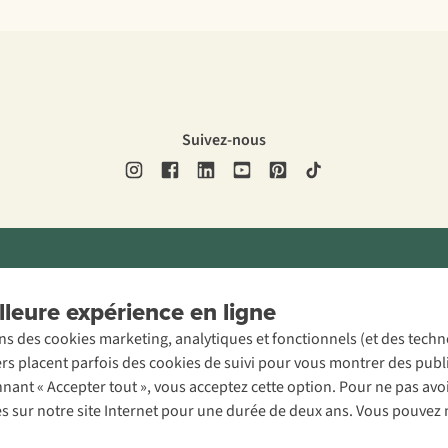
Suivez-nous
ons légales
Politique de confidentialité
Conditions générales
Cookie 
leure expérience en ligne
ons des cookies marketing, analytiques et fonctionnels (et des tech
ers placent parfois des cookies de suivi pour vous montrer des publ
onnant « Accepter tout », vous acceptez cette option. Pour ne pas a
es sur notre site Internet pour une durée de deux ans. Vous pouvez 