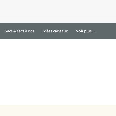
Sacs & sacs à dos
Idées cadeaux
Voir plus ...