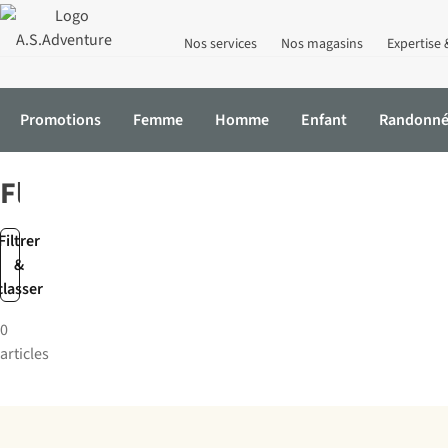
Nos services
Nos magasins
Expertise 
Promotions
Femme
Homme
Enfant
Randonn
Accueil
Marques
Flow
Flow
Filtrer
&
classer
0
articles