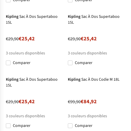
Comparer
Comparer
%
%
%
%
%
%
-15%
-15%
Kipling
Sac À Dos Supertaboo
Kipling
Sac À Dos Supertaboo
15L
15L
€25,42
€25,42
€29,90
€29,90
3
couleurs disponibles
3
couleurs disponibles
Comparer
Comparer
%
%
%
%
%
%
-15%
-15%
Kipling
Sac À Dos Supertaboo
Kipling
Sac À Dos Codie M 18L
15L
€25,42
€84,92
€29,90
€99,90
3
couleurs disponibles
3
couleurs disponibles
Comparer
Comparer
%
%
%
%
%
%