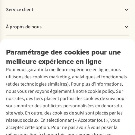
Service client
Questions fréquentes
À propos de nous
Commander
Payer
Travailler chez A.S.Adventure
Nos services
Livraison
Explore More
Paramétrage des cookies pour une
Retourner
Entreprise responsable
Location / Location sports d’hiver
meilleure expérience en ligne
Rétractation d'une commande
Découvrez
À propos d’Ayacucho
Seconde-main
Entretien & réparations
Pour vous garantir la meilleure expérience en ligne, nous
Nos magasins
Entretien de ski
A.S.Magazine
Garantie
utilisons des cookies marketing, analytiques et fonctionnels
À propos d’A.S.Adventure
Service de lavage
Explore Camp
Contactez-nous
(et des technologies similaires). Pour plus d'informations,
Déclaration d'accessibilité
Entretien de chaussures
Gear Check
nous vous renvoyons également à notre cookie policy. Sur
Réparation de chaussures
Expertise & conseils
nos sites, des tiers placent parfois des cookies de suivi pour
Abonnez-vous à la newsletter
Réparation de vêtements
vous montrer des publicités personnalisées en dehors du
Retouches
site web. En outre, des cookies de suivi sont placés par les
Pour les entreprises
Suivez-nous
réseaux sociaux. En sélectionnant « Accepter tout », vous
acceptez cette option. Pour ne pas avoir à vous poser la
même question à chaque fois, nous enregistrons vos