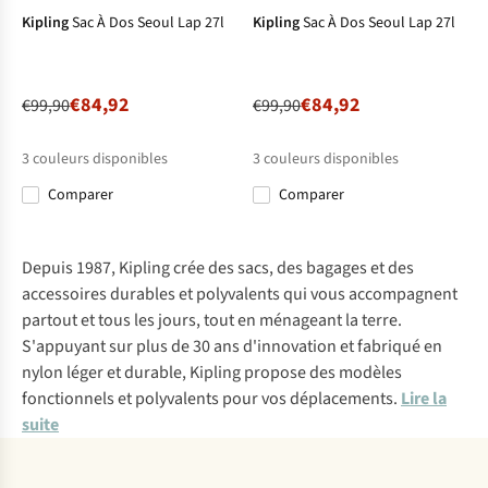
Kipling
Sac À Dos Seoul Lap 27l
Kipling
Sac À Dos Seoul Lap 27l
€84,92
€84,92
€99,90
€99,90
3
couleurs disponibles
3
couleurs disponibles
Comparer
Comparer
%
%
%
%
%
%
Depuis 1987, Kipling crée des sacs, des bagages et des
accessoires durables et polyvalents qui vous accompagnent
partout et tous les jours, tout en ménageant la terre.
S'appuyant sur plus de 30 ans d'innovation et fabriqué en
nylon léger et durable, Kipling propose des modèles
fonctionnels et polyvalents pour vos déplacements.
Lire la
suite